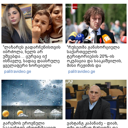
"ლაზარეს გადარჩენისთვის
"რუსეთმა განახორციელა
იბრძოლა, ხელს არ
საქართველოს
უშვებდა… ცურვაც იქ
ტერიტორიების 20%-ის
ისწავლე, სადაც დაასრულე
ოკუპაცია და სააკაშვილის,
ყველაფერი ხორციელი
მისი რეჟიმის და
ცხოვრებიდან" – რას წერს
"ნაცმოძრაობის" ღალატი
palitravideo.ge
palitravideo.ge
ხობში დაღუპული დედა-
ვერანაირად ვერ
შვილის ახლობელი?
გადაფარავს ამ
დანაშაულს" - ირაკლი
კობახიძე
გარემოს ეროვნული
ვახტანგ კაპანაძე - დიახ,
სააგენტოს ინფორმაციით,
ომი დაიწყო რუსეთმა და