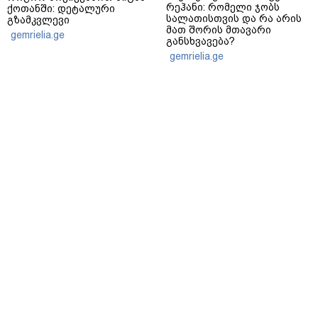
რეჰანი: რომელი ჯობს
ქოთანში: დეტალური
სალათისთვის და რა არის
გზამკვლევი
მათ შორის მთავარი
gemrielia.ge
განსხვავება?
gemrielia.ge
sponsored by
ContentRoom
ფერმენტირებული
როდის არის ხალი საშიში
ინგრედიენტები კანის
და როგორია მისი
მოვლაში - კორეული
მოშორების მარტივი და
ინოვაციური ბრენდი Manyo
უსაფრთხო გზები
საქართველოშია