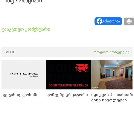
ინფორმაციაში.
გაზიარება
გააკეთეთ კომენტარი
SS.GE
როგორ მოხვდე აქ
ავეჯის ხელოსანი
კონტენტ კრეატორი
იყიდება 4 ოთახიან
ბინა ნავთლუღში