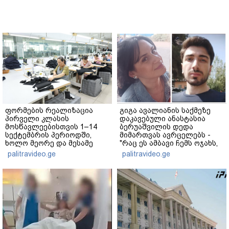
ფორმების რეალიზაცია
გიგა ავალიანის საქმეზე
პირველი კლასის
დაკავებული ანასტასია
მოსწავლეებისთვის 1–14
ბერუაშვილის დედა
სექტემბრის პერიოდში,
მიმართვას ავრცელებს -
ხოლო მეორე და მესამე
"რაც ეს ამბავი ჩემს ოჯახს,
ეტაპებზე...
ჩემს ანასტასიას გადახდა
palitravideo.ge
palitravideo.ge
თავს, მის მერე მე მე არ
ვარ"