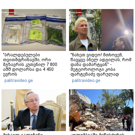
"ბრალდებულები
"ნახეთ ვიდეო! მთხოვენ,
თვითმფრინავში, ორი
წავყვე ბნელ ადგილას, რომ
მგზავრის კუთვნილ 7 800
დანა დამარტყან" -
აშშ დოლარსა და 4 450
მეტეოროლოგი კობა
ევროს
ფარტენაძე ფარულად
მართლსაწინააღმდეგოდ
გადაღებულ კადრებს
palitravideo.ge
palitravideo.ge
დაეუფლნენ" - დანაშაულის
აქვეყნებს
რა დეტალები ხდება
ცნობილი?
მიხაილ გალუზინი -
კოლუმბიაში მიწისძვრის