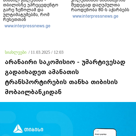
თბილისზე უპრეცედენტო
შედეგად დაღუპულთა
გარე ზეწოლამ და
რაოდენობა 80-ს აჭარბებს
ულტიმატუმებმა, რომ
www.interpressnews.ge
რუსეთთან
თანამშრომლობაზე უარი
www.interpressnews.ge
თქვას, ის შედეგი არ
გამოიღო, რისი იმედიც
დასავლეთს ჰქონდა -
ვცდილობთ
ურთიერთპატივისცემაზე
სიახლეები
/
11.03.2025 / 12:03
დამყარებული
ურთიერთობები ავაშენოთ
არანაირი საკომისიო - უმარტივესად
გადაიხადეთ ამანათის
ტრანსპორტირების თანხა თიბისის
მობაილბანკიდან