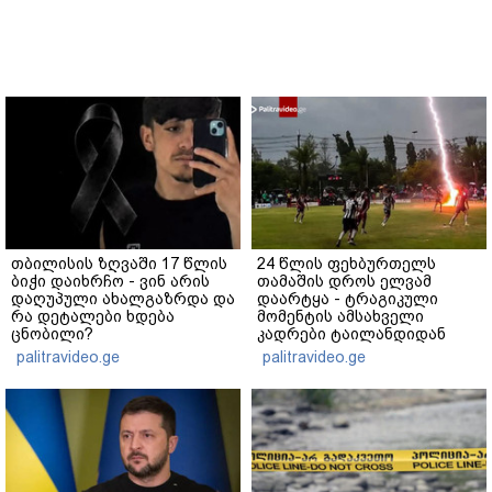
თბილისის ზღვაში 17 წლის
24 წლის ფეხბურთელს
ბიჭი დაიხრჩო - ვინ არის
თამაშის დროს ელვამ
დაღუპული ახალგაზრდა და
დაარტყა - ტრაგიკული
რა დეტალები ხდება
მომენტის ამსახველი
ცნობილი?
კადრები ტაილანდიდან
მედიაში ვრცელდება
palitravideo.ge
palitravideo.ge