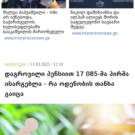
შალვა პაპუაშვილი - ომი
ნიკოლ ფაშინიანსა და
არ იქნებოდა,
ილჰამ ალიევს შორის
საქართველოს
სატელეფონო საუბარი
ხელისუფლებაში
შედგა
სააკაშვილის მარიონეტული
www.interpressnews.ge
რეჟიმის ნაცვლად
www.interpressnews.ge
„ქართული ოცნების“
მსგავსი პატრიოტული ძალა
რომ ყოფილიყო, თუ 2008
წლის ომი თუ არ იქნებოდა,
დიდი ალბათობით, არც
სიახლეები
/
11.03.2025 / 12:10
უკრაინის ომი იქნებოდა
დაგროვილი პენსიით 17 085-მა პირმა
ისარგებლა - რა ოდენობის თანხა
გაიცა