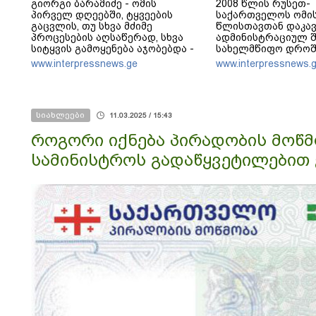
გიორგი ბარამიძე - ომის
2008 წლის რუსეთ-
პირველ დღეებში, ტყვეების
საქართველოს ომის
გაცვლის, თუ სხვა მძიმე
წლისთავთან დაკა
პროცესების აღსაწერად, სხვა
ადმინისტრაციულ შ
სიტყვის გამოყენება აჯობებდა -
სახელმწიფო დროშ
არასდროს მითქვამს, რომ
www.interpressnews.ge
www.interpressnews.
ჩვენები ხელებაწეულს ან
დატყვევებულს "ხვრეტდნენ", ეგ
არასდროს მინახავს და არც
რაიმე ფაქტი ვიცი
სიახლეები
11.03.2025 / 15:43
როგორი იქნება პირადობის მოწმო
სამინისტროს გადაწყვეტილებით 