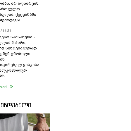
ბას, არ აღიარებს,
ქართველო
ბულია, ქვეყანაში
შემოუშვა!
/ 14:21
იებო სამსახური -
ულია 3 პირი,
ც სისტემატურად
დნენ ცნობილი
ის
ცირებულ ვისკისა
ა ალკოჰოლურ
ბს
ატია
ᲛᲔᲜᲓᲔᲑᲣᲚᲘ