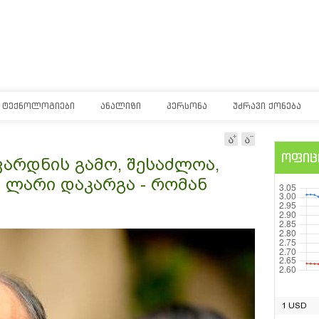
ᲢᲔᲥᲜᲝᲚᲝᲒᲘᲔᲑᲘ
ᲐᲜᲐᲚᲘᲖᲘ
ᲞᲔᲠᲡᲝᲜᲐ
ᲣᲫᲠᲐᲕᲘ ᲥᲝᲜᲔᲑᲐ
ოფიც
 ვარდნის გამო, შესაძლოა,
 ლარი დაკარგა - რომან
1 USD