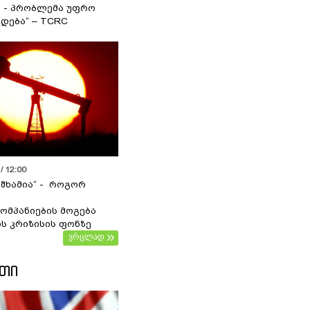
ა - პრობლემა უფრო
დება“ – TCRC
/ 12:00
 შხამია“ - როგორ
ომპანიების მოგება
ს კრიზისის ფონზე
ვრცლად
ᲔᲗᲘ