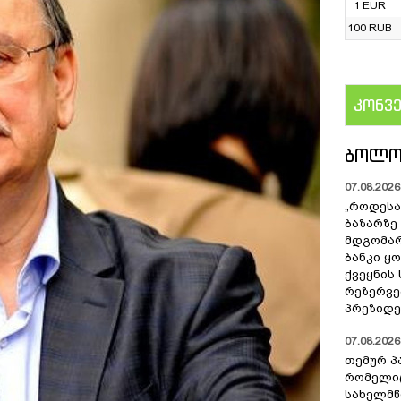
1 EUR
100 RUB
კონვ
US
ᲑᲝᲚᲝ
07.08.2026 
„როდესა
ბაზარზე
მდგომარ
ბანკი ყ
ქვეყნის
რეზერვებ
პრეზიდე
07.08.2026 
თემურ პ
რომელიც
სახელმ