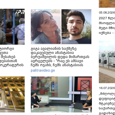
05.08.2026 
2027 წლ
მსოფლი
მეტი მშ
იქნება -
 გიორგი
გიგა ავალიანის საქმეზე
ვეთა
დაკავებული ანასტასია
 შესახებ
ბერუაშვილის დედა მიმართვას
დებასთან
ავრცელებს - "რაც ეს ამბავი
როკურატურის
ჩემს ოჯახს, ჩემს ანასტასიას
გადახდა თავს, მის მერე მე მე
palitravideo.ge
არ ვარ"
16.07.2026 
„მძღოლ
დეფიცი
მტკივნ
საქართ
გადაზიდ