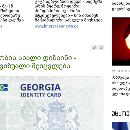
გიგა ავალიანის დედა - საქმეში
აისახებ
 მე-18
არის მყარი, ნოყიერი,
გაღრმავ
ვშირებით
პირდაპირი თუ ირიბი
ენობებზე
მტკიცებულებები - ნია იმნაძეს
ები დაეშვა
მაქსიმალური სასჯელი მიესჯება
- ჩვენ ნია იმნაძეს არ ვედავებით
ge
www.interpressnews.ge
იმას, რომ ეუბნება: “წადი,
მოკალი“, ეს დაკვეთაა, ჩვენ
ვამბობთ, წაქეზებას,
მანიპულირებას
ბის ახალი დიზაინი -
ვიზუალი შეიცვლება
11.07.2026 
„საწვავი
იზრდება
ნავთობკ
კლიმატი
ᲣᲪᲮᲝ