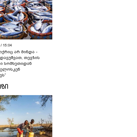
/ 15:04
იქრიც არ მინდა -
 დავუშვათ, თევზის
დი სომხეთიდან
ველოსკენ
ეს“
ᲘᲖᲘ