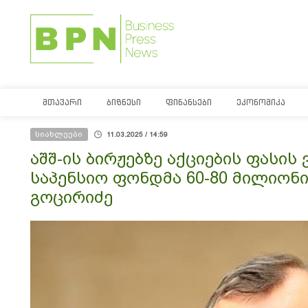
ᲛᲗᲐᲕᲐᲠᲘ
ᲑᲘᲖᲜᲔᲡᲘ
ᲤᲘᲜᲐᲜᲡᲔᲑᲘ
ᲔᲙᲝᲜᲝᲛᲘᲙᲐ
სიახლეები
11.03.2025 / 14:59
აშშ-ის ბირჟებზე აქციების ფასის
საპენსიო ფონდმა 60-80 მილიონი
გოცირიძე