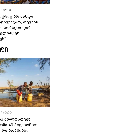
/ 15:04
იქრიც არ მინდა -
 დავუშვათ, თევზის
დი სომხეთიდან
ველოსკენ
ეს“
ᲘᲖᲘ
/ 19:29
ის ბოლოსთვის
ოში 49 მილიონით
იერი ადამიანი