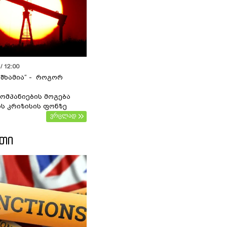
/ 12:00
 შხამია“ - როგორ
ომპანიების მოგება
ს კრიზისის ფონზე
ვრცლად
ᲔᲗᲘ