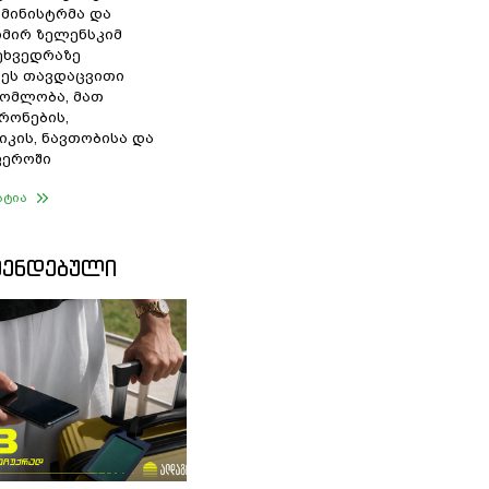
 მინისტრმა და
მირ ზელენსკიმ
შეხვედრაზე
ეს თავდაცვითი
ომლობა, მათ
რონების,
იკის, ნავთობისა და
ფეროში
ატია
ᲛᲔᲜᲓᲔᲑᲣᲚᲘ