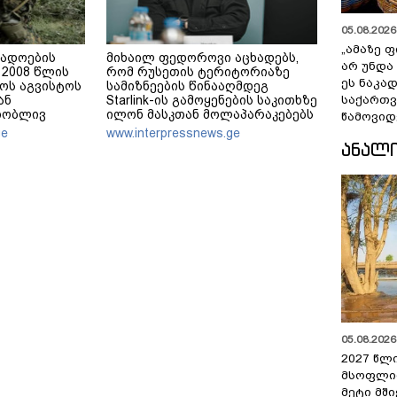
05.08.2026 
„ამაზე ფ
გადოების
მიხაილ ფედოროვი აცხადებს,
არ უნდა
2008 წლის
რომ რუსეთის ტერიტორიაზე
ეს ნაკა
ოს აგვისტოს
სამიზნეების წინააღმდეგ
ან
Starlink-ის გამოყენების საკითხზე
საქართ
თობლივ
ილონ მასკთან მოლაპარაკებებს
წამოვიდ
ელებენ
აწარმოებს
ge
www.interpressnews.ge
ᲐᲜᲐᲚ
05.08.2026 
2027 წლ
მსოფლი
მეტი მშ