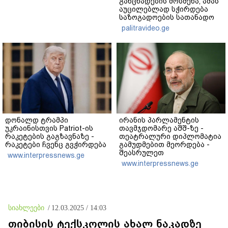
განცხადების მოსმენა, ამას
აუცილებლად სჭირდება
საზოგადოების სათანადო
რეაქცია" - ირაკლი
palitravideo.ge
კობახიძე
დონალდ ტრამპი
ირანის პარლამენტის
უკრაინისთვის Patriot-ის
თავმჯდომარე აშშ-ზე -
რაკეტების გაგზავნაზე -
თეატრალური დიპლომატია
რაკეტები ჩვენც გვჭირდება
გამუდმებით მეორდება -
შეასრულეთ
www.interpressnews.ge
ვალდებულებები, მეტი
www.interpressnews.ge
თეატრი არ გვჭირდება
სიახლეები
/
12.03.2025 / 14:03
თიბისის ტექსკოლის ახალ ნაკადზე