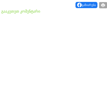
გაზიარება
გააკეთეთ კომენტარი
ლანა ლატარია დაკრძალეს
"ეს არის სამარცხვინო,
ამაზრზენია ასეთი
palitravideo.ge
განცხადების მოსმენა, ამას
აუცილებლად სჭირდება
საზოგადოების სათანადო