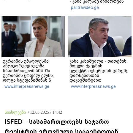
- კახა კალაძე მიმართვას
ავრცელებს
palitravideo.ge
უკრაინის უმაღლესმა
კახა კახიშვილი - თითქმის
ანტიკორუფციულმა
მთელი ქვეყნის
სასამართლომ აშშ-ში
ელექტროენერგიის გარეშე
უკრაინის ყოფილ ელჩს,
დარჩენასთან
ოლგა სტეფანიშინას 6
დაკავშირებით
მილიონი გრივნის
განმარტებამ კითხვებზე
www.interpressnews.ge
www.interpressnews.ge
ოდენობის გირაოს გადახდა
პასუხების ნაცვლად, მეტი
დააკისრა
ეჭვი გააჩინა - თუ მსგავსი
გათიშვა გარდაუვალი იყო,
რატომ არ გააფრთხილეს
მოსახლეობა?
სიახლეები
/
12.03.2025 / 14:42
ISFED - სასამართლოებს საჯარო
რეესტრის ეროვნული სააგენტოდან