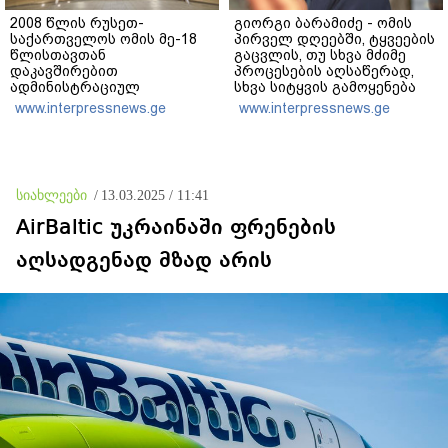
2008 წლის რუსეთ-
გიორგი ბარამიძე - ომის
საქართველოს ომის მე-18
პირველ დღეებში, ტყვეების
წლისთავთან
გაცვლის, თუ სხვა მძიმე
დაკავშირებით
პროცესების აღსაწერად,
ადმინისტრაციულ
სხვა სიტყვის გამოყენება
შენობებზე სახელმწიფო
აჯობებდა - არასდროს
www.interpressnews.ge
www.interpressnews.ge
დროშები დაეშვა
მითქვამს, რომ ჩვენები
ხელებაწეულს ან
დატყვევებულს
"ხვრეტდნენ", ეგ არასდროს
მინახავს და არც რაიმე
სიახლეები
/
13.03.2025 / 11:41
ფაქტი ვიცი
AirBaltic უკრაინაში ფრენების
აღსადგენად მზად არის