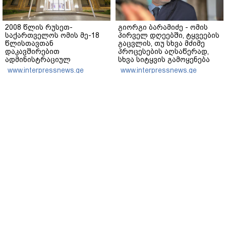
2008 წლის რუსეთ-
გიორგი ბარამიძე - ომის
საქართველოს ომის მე-18
პირველ დღეებში, ტყვეების
წლისთავთან
გაცვლის, თუ სხვა მძიმე
დაკავშირებით
პროცესების აღსაწერად,
ადმინისტრაციულ
სხვა სიტყვის გამოყენება
შენობებზე სახელმწიფო
აჯობებდა - არასდროს
www.interpressnews.ge
www.interpressnews.ge
დროშები დაეშვა
მითქვამს, რომ ჩვენები
ხელებაწეულს ან
დატყვევებულს
"ხვრეტდნენ", ეგ არასდროს
მინახავს და არც რაიმე
ფაქტი ვიცი
მთავარი
ჩვენ შესახებ
რეკლამა
სერვისები
თბილისი, იოსებიძის ქ. 49
(+995 32) 2 19 60 13
bpn@bpn.ge