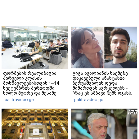
ფორმების რეალიზაცია
გიგა ავალიანის საქმეზე
პირველი კლასის
დაკავებული ანასტასია
მოსწავლეებისთვის 1–14
ბერუაშვილის დედა
სექტემბრის პერიოდში,
მიმართვას ავრცელებს -
ხოლო მეორე და მესამე
"რაც ეს ამბავი ჩემს ოჯახს,
ეტაპებზე...
ჩემს ანასტასიას გადახდა
palitravideo.ge
palitravideo.ge
თავს, მის მერე მე მე არ
ვარ"