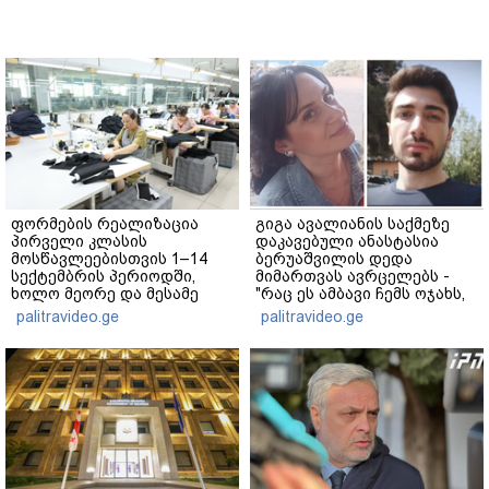
ფორმების რეალიზაცია
გიგა ავალიანის საქმეზე
პირველი კლასის
დაკავებული ანასტასია
მოსწავლეებისთვის 1–14
ბერუაშვილის დედა
სექტემბრის პერიოდში,
მიმართვას ავრცელებს -
ხოლო მეორე და მესამე
"რაც ეს ამბავი ჩემს ოჯახს,
ეტაპებზე...
ჩემს ანასტასიას გადახდა
palitravideo.ge
palitravideo.ge
თავს, მის მერე მე მე არ
ვარ"