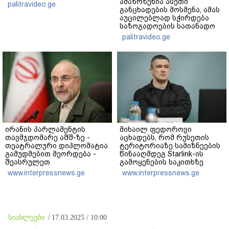
ამაზრზენია ასეთი
palitravideo.ge
განცხადების მოსმენა, ამას
აუცილებლად სჭირდება
საზოგადოების სათანადო
რეაქცია" - ირაკლი
palitravideo.ge
კობახიძე
ირანის პარლამენტის
მიხაილ ფედოროვი
თავმჯდომარე აშშ-ზე -
აცხადებს, რომ რუსეთის
თეატრალური დიპლომატია
ტერიტორიაზე სამიზნეების
გამუდმებით მეორდება -
წინააღმდეგ Starlink-ის
შეასრულეთ
გამოყენების საკითხზე
ვალდებულებები, მეტი
ილონ მასკთან
www.interpressnews.ge
www.interpressnews.ge
თეატრი არ გვჭირდება
მოლაპარაკებებს
აწარმოებს
სიახლეები
/
17.03.2025 / 10:00