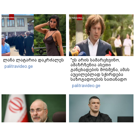
ლანა ლატარია დაკრძალეს
"ეს არის სამარცხვინო,
ამაზრზენია ასეთი
palitravideo.ge
განცხადების მოსმენა, ამას
აუცილებლად სჭირდება
საზოგადოების სათანადო
რეაქცია" - ირაკლი
palitravideo.ge
კობახიძე