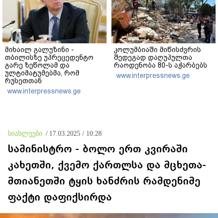
მიხაილ გალუზინი -
კოლუმბიაში მიწისძვრის
თბილისზე უპრეცედენტო
შედეგად დაღუპულთა
გარე ზეწოლამ და
რაოდენობა 80-ს აჭარბებს
ულტიმატუმებმა, რომ
www.interpressnews.ge
რუსეთთან
თანამშრომლობაზე უარი
www.interpressnews.ge
თქვას, ის შედეგი არ
გამოიღო, რისი იმედიც
დასავლეთს ჰქონდა -
ვცდილობთ
ურთიერთპატივისცემაზე
სიახლეები
/
17.03.2025 / 10:28
დამყარებული
ურთიერთობები ავაშენოთ
სამინისტრო - ბოლო ერთ კვირაში
კახეთში, ქვემო ქართლსა და მცხეთა-
მთიანეთში ტყის ხანძრის რამდენიმე
ფაქტი დაფიქსირდა