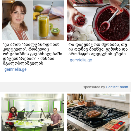
"ეს არის "ახალგაზრდობის
რა დავუმატოთ მურაბას, თუ
კოქტეილი", რომელიც
ის ოდნავ მიიწვა: გემოსა და
ორგანიზმის გაჯანსაღებაში
არომატის აღდგენის გზები
დაგეხმარებათ" - მანანა
gemrielia.ge
მგალობლიშვილის
რეცეპტი
gemrielia.ge
sponsored by
ContentRoom