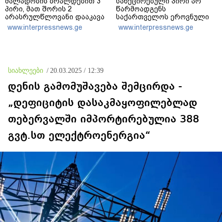
ძალადობის ბრალდებით 3
სანქცირებული პირი არ
პირი, მათ შორის 2
წარმოადგენს
არასრულწლოვანი დააკავა
საქართველოს ეროვნული
- კიდევ 2 პირის დაკავების
ბანკის რეგულირებულ
www.interpressnews.ge
www.interpressnews.ge
მიზნით კი შესაბამისი
სუბიექტს
ღონისძიებები ტარდება
სიახლეები
/
20.03.2025 / 12:39
დენის გამომუშავება შემცირდა -
„დეფიციტის დასაკმაყოფილებლად
თებერვალში იმპორტირებულია 388
გვტ.სთ ელექტროენერგია“