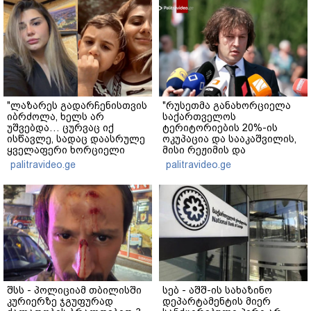
"ლაზარეს გადარჩენისთვის
"რუსეთმა განახორციელა
იბრძოლა, ხელს არ
საქართველოს
უშვებდა… ცურვაც იქ
ტერიტორიების 20%-ის
ისწავლე, სადაც დაასრულე
ოკუპაცია და სააკაშვილის,
ყველაფერი ხორციელი
მისი რეჟიმის და
ცხოვრებიდან" – რას წერს
"ნაცმოძრაობის" ღალატი
palitravideo.ge
palitravideo.ge
ხობში დაღუპული დედა-
ვერანაირად ვერ
შვილის ახლობელი?
გადაფარავს ამ
დანაშაულს" - ირაკლი
კობახიძე
შსს - პოლიციამ თბილისში
სებ - აშშ-ის სახაზინო
კურიერზე ჯგუფურად
დეპარტამენტის მიერ