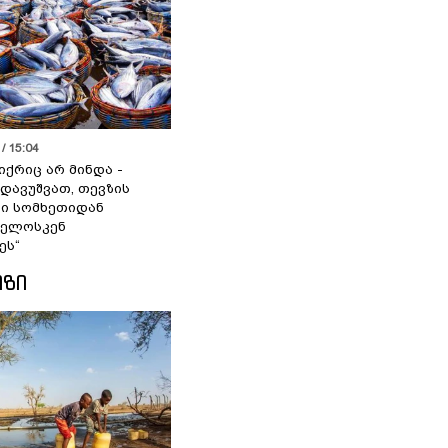
/ 15:04
იქრიც არ მინდა -
 დავუშვათ, თევზის
დი სომხეთიდან
ველოსკენ
ეს“
ᲘᲖᲘ