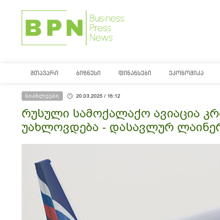
ᲛᲗᲐᲕᲐᲠᲘ
ᲑᲘᲖᲜᲔᲡᲘ
ᲤᲘᲜᲐᲜᲡᲔᲑᲘ
ᲔᲙᲝᲜᲝᲛᲘᲙᲐ
სიახლეები
20.03.2025 / 16:12
რუსული სამოქალაქო ავიაცია კ
უახლოვდება - დასავლურ ლაინე