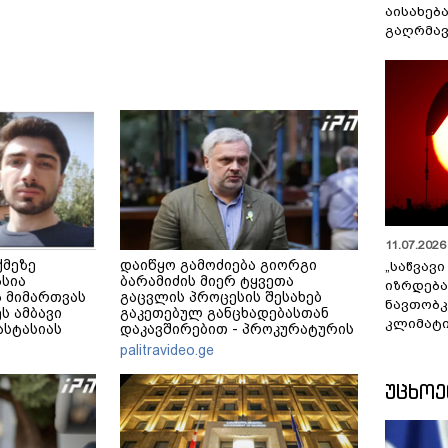
აისახებ
გაღრმავ
11.07.2026 
ქმეზე
დაიწყო გამოძიება გიორგი
„საწვავი
ასია
ბარამიძის მიერ ტყვეთა
იზრდება
 მიმართვას
გაცვლის პროცესის შესახებ
ნავთობკ
ს ამბავი
გაკეთებულ განცხადებასთან
კლიმატი
ნასტასიას
დაკავშირებით - პროკურატურის
მერე მე მე
განცხადება
palitravideo.ge
ᲣᲪᲮᲝ