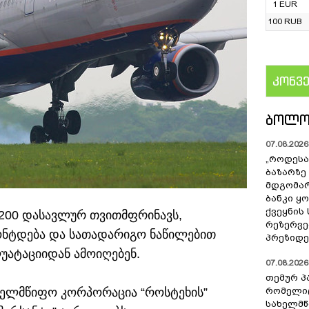
1 EUR
100 RUB
კონვ
US
ᲑᲝᲚᲝ
07.08.2026 
„როდესა
ბაზარზე
მდგომარ
ბანკი ყ
ქვეყნის
, 200 დასავლურ თვითმფრინავს,
რეზერვებ
ონტდება და სათადარიგო ნაწილებით
პრეზიდე
უატაციიდან ამოიღებენ.
07.08.2026 
თემურ პ
ახელმწიფო კორპორაცია “როსტეხის”
რომელიც
სახელმ