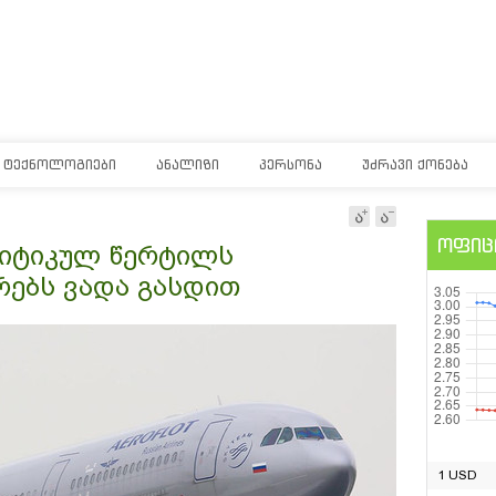
ᲢᲔᲥᲜᲝᲚᲝᲒᲘᲔᲑᲘ
ᲐᲜᲐᲚᲘᲖᲘ
ᲞᲔᲠᲡᲝᲜᲐ
ᲣᲫᲠᲐᲕᲘ ᲥᲝᲜᲔᲑᲐ
ოფიც
რიტიკულ წერტილს
რებს ვადა გასდით
1 USD