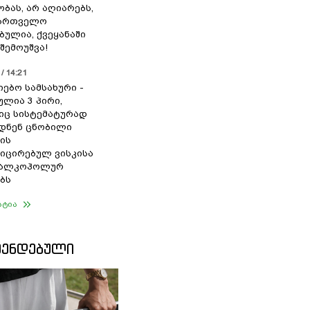
ბას, არ აღიარებს,
ქართველო
ბულია, ქვეყანაში
შემოუშვა!
/ 14:21
იებო სამსახური -
ულია 3 პირი,
ც სისტემატურად
დნენ ცნობილი
ის
ცირებულ ვისკისა
ა ალკოჰოლურ
ბს
ატია
ᲛᲔᲜᲓᲔᲑᲣᲚᲘ