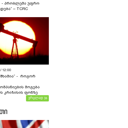
ა - პრობლემა უფრო
დება“ – TCRC
/ 12:00
 შხამია“ - როგორ
ომპანიების მოგება
ს კრიზისის ფონზე
ვრცლად
ᲔᲗᲘ