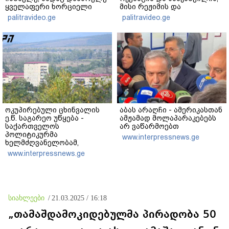
ყველაფერი ხორციელი
მისი რეჟიმის და
ცხოვრებიდან" – რას წერს
"ნაცმოძრაობის" ღალატი
palitravideo.ge
palitravideo.ge
ხობში დაღუპული დედა-
ვერანაირად ვერ
შვილის ახლობელი?
გადაფარავს ამ
დანაშაულს" - ირაკლი
კობახიძე
ოკუპირებული ცხინვალის
აბას არაღჩი - ამერიკასთან
ე.წ. საგარეო უწყება -
ამჟამად მოლაპარაკებებს
საქართველოს
არ ვაწარმოებთ
პოლიტიკურმა
www.interpressnews.ge
ხელმძღვანელობამ,
ირაკლი კობახიძის სახით,
www.interpressnews.ge
ოფიციალურად აღიარა
მიხეილ სააკაშვილი
სამხედრო აგრესიის
დამნაშავედ - 2008 წლის
აგვისტოს ომზე
სიახლეები
/
21.03.2025 / 16:18
პასუხისმგებლობა უნდა
დაეკისროს ქვეყანას
„თამაშდამოკიდებულმა პირადობა 50