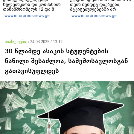
წულეისკირს და კომპანიის
თვის შემდეგ დაკავება,
თანამშრომელს 12 და 8
მტკიცებულებებში არ
წლით თავისუფლების
ფიქსირდება „მეტადან“
www.interpressnews.ge
www.interpressnews.ge
აღკვეთა განუსაზღვრა -
გამოთხოვილი ინფორმაცია
მსჯავრდადებულებს
და შესაძლოა უწყებებზე
დაზარალებულებისთვის
საზოგადოებრივ წნეხს
კომპენსაციის გადახდის
ჰქონდეს ადგილი
ვალდებულება დაეკისრათ
სიახლეები
/
24.03.2025 / 13:17
30 წლამდე ასაკის სტუდენტების
ნაწილი შესაძლოა, საშემოსავლოსგან
გათავისუფლდეს