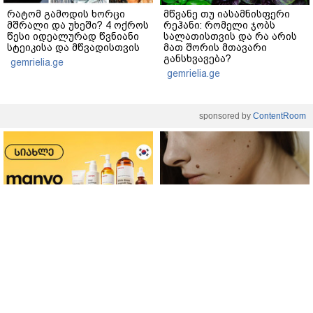
რატომ გამოდის ხორცი
მწვანე თუ იასამნისფერი
მშრალი და უხეში? 4 ოქროს
რეჰანი: რომელი ჯობს
წესი იდეალურად წვნიანი
სალათისთვის და რა არის
სტეიკისა და მწვადისთვის
მათ შორის მთავარი
განსხვავება?
gemrielia.ge
gemrielia.ge
sponsored by
ContentRoom
ფერმენტირებული
როდის არის ხალი საშიში
ინგრედიენტები კანის
და როგორია მისი
მოვლაში - კორეული
მოშორების მარტივი და
ინოვაციური ბრენდი Manyo
უსაფრთხო გზები
საქართველოშია