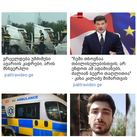
ვრცელდება უმძიმესი
"ჩემი თხოვნაა
ავარიის კადრები, არის
თბილისელებისთვის, არ
მსხვერპლი
ენდოთ ამ ადამიანებს,
ძალიან ბევრი თაღლითია"
palitravideo.ge
- კახა კალაძე მიმართვას
ავრცელებს
palitravideo.ge