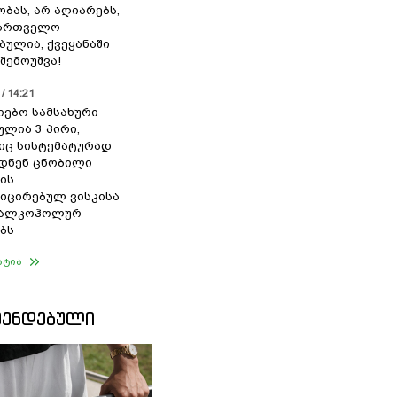
ბას, არ აღიარებს,
ქართველო
ბულია, ქვეყანაში
შემოუშვა!
/ 14:21
იებო სამსახური -
ულია 3 პირი,
ც სისტემატურად
დნენ ცნობილი
ის
ცირებულ ვისკისა
ა ალკოჰოლურ
ბს
ატია
ᲛᲔᲜᲓᲔᲑᲣᲚᲘ