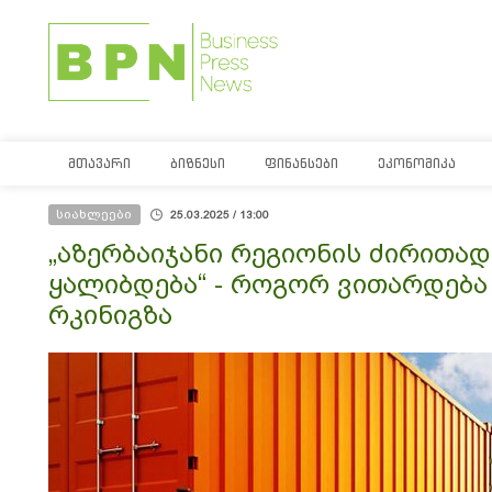
ᲛᲗᲐᲕᲐᲠᲘ
ᲑᲘᲖᲜᲔᲡᲘ
ᲤᲘᲜᲐᲜᲡᲔᲑᲘ
ᲔᲙᲝᲜᲝᲛᲘᲙᲐ
სიახლეები
25.03.2025 / 13:00
„აზერბაიჯანი რეგიონის ძირითა
ყალიბდება“ - როგორ ვითარდებ
რკინიგზა