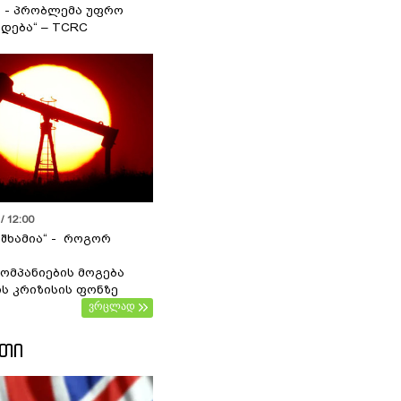
ა - პრობლემა უფრო
დება“ – TCRC
/ 12:00
 შხამია“ - როგორ
ომპანიების მოგება
ს კრიზისის ფონზე
ვრცლად
ᲔᲗᲘ