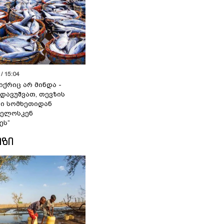
/ 15:04
იქრიც არ მინდა -
 დავუშვათ, თევზის
დი სომხეთიდან
ველოსკენ
ეს“
ᲘᲖᲘ