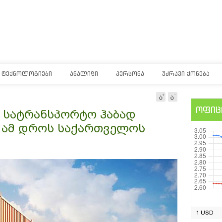
ᲢᲔᲥᲜᲝᲚᲝᲒᲘᲔᲑᲘ
ᲐᲜᲐᲚᲘᲖᲘ
ᲞᲔᲠᲡᲝᲜᲐ
ᲣᲫᲠᲐᲕᲘ ᲥᲝᲜᲔᲑᲐ
ოფიც
დ სატრანსპორტო ჰაბად
ა ამ დროს საქართველოს
1 USD