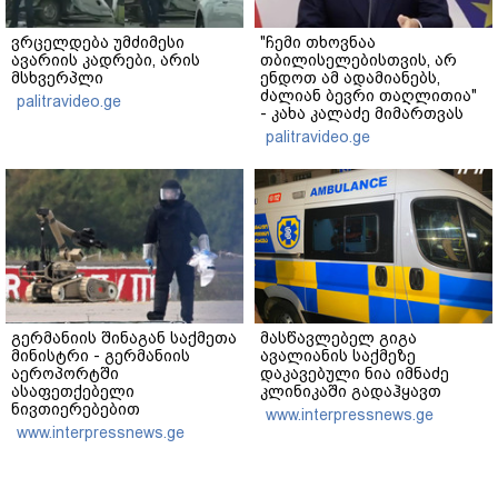
ვრცელდება უმძიმესი
"ჩემი თხოვნაა
ავარიის კადრები, არის
თბილისელებისთვის, არ
მსხვერპლი
ენდოთ ამ ადამიანებს,
ძალიან ბევრი თაღლითია"
palitravideo.ge
- კახა კალაძე მიმართვას
ავრცელებს
palitravideo.ge
გერმანიის შინაგან საქმეთა
მასწავლებელ გიგა
მინისტრი - გერმანიის
ავალიანის საქმეზე
აეროპორტში
დაკავებული ნია იმნაძე
ასაფეთქებელი
კლინიკაში გადაჰყავთ
ნივთიერებებით
www.interpressnews.ge
დატვირთული დრონის
www.interpressnews.ge
აღმოჩენა საფრთხის ახალ
დონეს აღნიშნავს