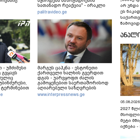
ლოვანიც
სჭირდება საზოგადოების
სათანადო რეაქცია" - ირაკლი
არ უნდა
კობახიძე
ეს ნაკა
palitravideo.ge
საქართ
წამოვიდ
ᲐᲜᲐᲚ
 - უმძიმესი
მარგუს ცაჰკნა - ესტონეთი
 გვყავს
ქართველი ხალხის გვერდით
მელიც
დგას - უარვყოფთ ძალის
უბინძურესი,
გამოყენებით საერთაშორისოდ
 ტერმინებით
აღიარებული საზღვრების
ებს ციხით,
შეცვლის ნებისმიერ მცდელობას
ge
www.interpressnews.ge
რი - ჩვენ
05.08.2026 
იაზე არ
2027 წლ
მსოფლი
მეტი მშ
იქნება -