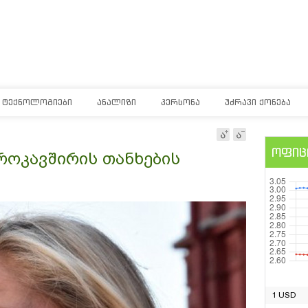
ᲢᲔᲥᲜᲝᲚᲝᲒᲘᲔᲑᲘ
ᲐᲜᲐᲚᲘᲖᲘ
ᲞᲔᲠᲡᲝᲜᲐ
ᲣᲫᲠᲐᲕᲘ ᲥᲝᲜᲔᲑᲐ
ოფიც
როკავშირის თანხების
1 USD