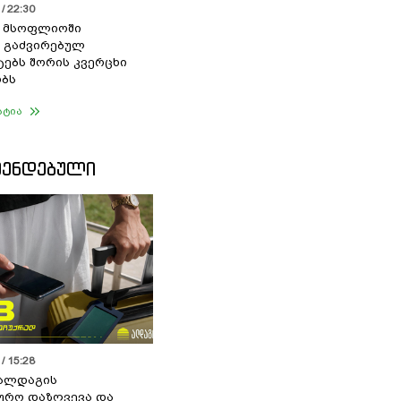
/ 22:30
ი მსოფლიოში
 გაძვირებულ
ებს შორის კვერცხი
ბს
ატია
ᲛᲔᲜᲓᲔᲑᲣᲚᲘ
/ 15:28
 ალდაგის
ურო დაზღვევა და