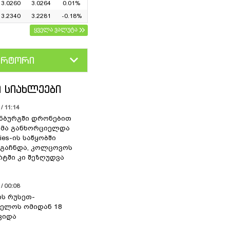
3.0260
3.0264
0.01%
3.2340
3.2281
-0.18%
ყველა ვალუტა
ერტორი
D
GEL
 ᲡᲘᲐᲮᲚᲔᲔᲑᲘ
/ 11:14
ნბურგში დრონებით
ხმა განხორციელდა
ries-ის საწყობში
 გაჩნდა, კოლცოვოს
ტში კი შეზღუდვა
/ 00:08
ის რუსეთ-
ელოს ომიდან 18
ვიდა