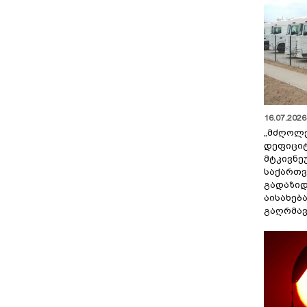
16.07.2026 
„მძღოლ
დეფიცი
მტკივნ
საქართ
გადაზიდ
აისახებ
გაღრმავ