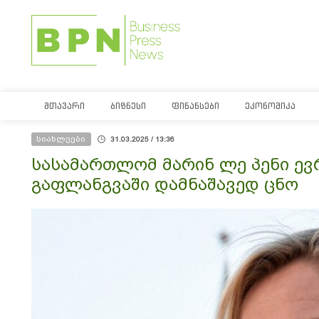
ᲛᲗᲐᲕᲐᲠᲘ
ᲑᲘᲖᲜᲔᲡᲘ
ᲤᲘᲜᲐᲜᲡᲔᲑᲘ
ᲔᲙᲝᲜᲝᲛᲘᲙᲐ
სიახლეები
31.03.2025 / 13:36
სასამართლომ მარინ ლე პენი ევ
გაფლანგვაში დამნაშავედ ცნო