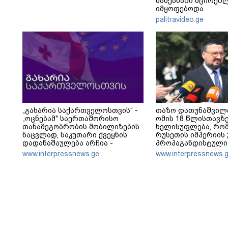
მანქანაში მცირეწ
იმყოფებოდა
palitravideo.ge
„გახარია საქართველოსთვის“ -
თაზო დათუნაშვილი
„ოცნებამ" საერთაშორისო
ომის 18 წლისთავზე
თანამეგობრობის მობილიზების
ხელისუფლება, რო
ნაცვლად, საკუთარი ქვეყნის
რუსეთის იმპერიის 
დადანაშაულება არჩია -
პროპაგანდისტული
ცინიკურია, რომ ოკუპაციასა და
ემუქრება მოქალაქე
www.interpressnews.ge
www.interpressnews.
ოკუპაციის მსხვერპლ
რომ არ უყვართ მტე
მოქალაქეებზე მეტად ე.წ.
მტერს ამ ტერიტორ
„რუსოფობიის“ გამო სწუხან
გავახარებთ