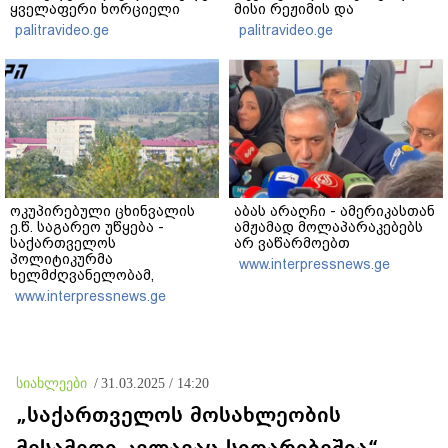
ყველაფერი ხორციელი
მისი რეჟიმის და
ცხოვრებიდან" – რას წერს
"ნაცმოძრაობის" ღალატი
palitravideo.ge
palitravideo.ge
ხობში დაღუპული დედა-
ვერანაირად ვერ
შვილის ახლობელი?
გადაფარავს ამ
დანაშაულს" - ირაკლი
კობახიძე
ოკუპირებული ცხინვალის
აბას არაღჩი - ამერიკასთან
ე.წ. საგარეო უწყება -
ამჟამად მოლაპარაკებებს
საქართველოს
არ ვაწარმოებთ
პოლიტიკურმა
www.interpressnews.ge
ხელმძღვანელობამ,
ირაკლი კობახიძის სახით,
www.interpressnews.ge
ოფიციალურად აღიარა
მიხეილ სააკაშვილი
სამხედრო აგრესიის
დამნაშავედ - 2008 წლის
აგვისტოს ომზე
სიახლეები
/
31.03.2025 / 14:20
პასუხისმგებლობა უნდა
დაეკისროს ქვეყანას
„საქართველოს მოსახლეობის