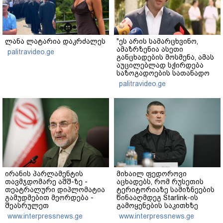
ლანა ლატარია დაკრძალეს
"ეს არის სამარცხვინო,
ამაზრზენია ასეთი
palitravideo.ge
განცხადების მოსმენა, ამას
აუცილებლად სჭირდება
საზოგადოების სათანადო
რეაქცია" - ირაკლი
palitravideo.ge
კობახიძე
ირანის პარლამენტის
მიხაილ ფედოროვი
თავმჯდომარე აშშ-ზე -
აცხადებს, რომ რუსეთის
თეატრალური დიპლომატია
ტერიტორიაზე სამიზნეების
გამუდმებით მეორდება -
წინააღმდეგ Starlink-ის
შეასრულეთ
გამოყენების საკითხზე
ვალდებულებები, მეტი
ილონ მასკთან
www.interpressnews.ge
www.interpressnews.ge
თეატრი არ გვჭირდება
მოლაპარაკებებს