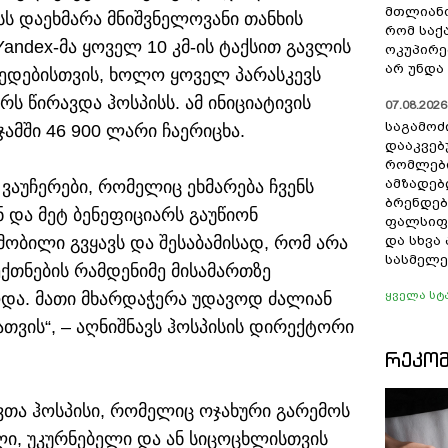
მთლიანო
სს დაეხმარა მნიშვნელოვანი თანხის
რომ სა
andex-მა ყოველ 10 კმ-ის ტაქსით გავლის
ოკუპირე
არ უნდა 
ედებისთვის, ხოლო ყოველ პარასკევს
რს წირავდა ჰოსპისს. ამ ინიციატივის
07.08.2026 
საგამოძ
ჯამში 46 900 ლარი ჩაერიცხა.
დააკვებ
რომლები
ამზადებ
ვაუჩერები, რომელიც ეხმარება ჩვენს
ბრენდებ
 და მეტ ბენეფიციარს გაუწიონ
ფალსიფი
ობილი გვყავს და შესაბამისად, რომ არა
და სხვ
სასმელე
ექთნების რამდენიმე მისამართზე
ყველა სტ
და. მათი მხარდაჭერა უდავოდ ძალიან
ათვის“, – აღნიშნავს ჰოსპისის დირექტორი
ᲠᲔᲙᲝ
ვშვთა ჰოსპისი, რომელიც ოჯახური გარემოს
ლი, უკურნებელი და ან სიცოცხლისთვის