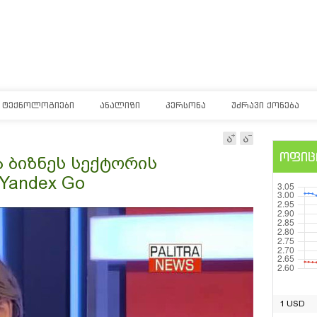
ᲢᲔᲥᲜᲝᲚᲝᲒᲘᲔᲑᲘ
ᲐᲜᲐᲚᲘᲖᲘ
ᲞᲔᲠᲡᲝᲜᲐ
ᲣᲫᲠᲐᲕᲘ ᲥᲝᲜᲔᲑᲐ
ოფიც
 ბიზნეს სექტორის
Yandex Go
1 USD