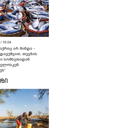
/ 15:04
იქრიც არ მინდა -
 დავუშვათ, თევზის
დი სომხეთიდან
ველოსკენ
ეს“
ᲘᲖᲘ