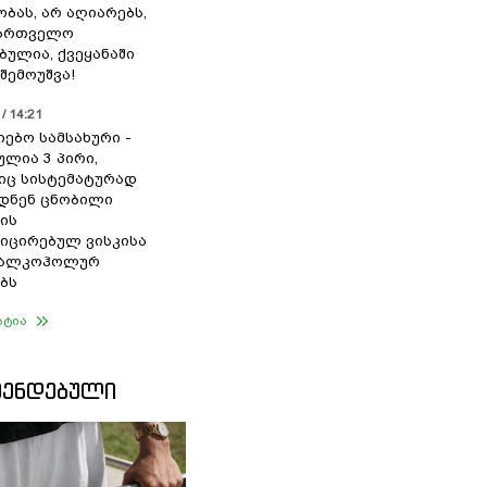
ბას, არ აღიარებს,
ქართველო
ბულია, ქვეყანაში
შემოუშვა!
/ 14:21
იებო სამსახური -
ულია 3 პირი,
ც სისტემატურად
დნენ ცნობილი
ის
ცირებულ ვისკისა
ა ალკოჰოლურ
ბს
ატია
ᲛᲔᲜᲓᲔᲑᲣᲚᲘ