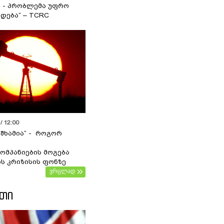
ა - პრობლემა უფრო
დება“ – TCRC
/ 12:00
 შხამია“ - როგორ
ომპანიების მოგება
ს კრიზისის ფონზე
ვრცლად
ᲔᲗᲘ