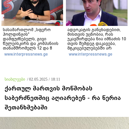
სასამართლომ „სფერო
ადვოკატის განცხადებით,
ჰოლდინგის"
მისთვის უცნობია, რას
დამფუძნებელს, გივი
უკავშირდება ნია იმნაძის 10
წულეისკირს და კომპანიის
თვის შემდეგ დაკავება,
თანამშრომელს 12 და 8
მტკიცებულებებში არ
წლით თავისუფლების
ფიქსირდება „მეტადან“
www.interpressnews.ge
www.interpressnews.ge
აღკვეთა განუსაზღვრა -
გამოთხოვილი ინფორმაცია
მსჯავრდადებულებს
და შესაძლოა უწყებებზე
დაზარალებულებისთვის
საზოგადოებრივ წნეხს
კომპენსაციის გადახდის
ჰქონდეს ადგილი
ვალდებულება დაეკისრათ
სიახლეები
/
02.05.2025 / 18:11
ქართულ მართვის მოწმობას
საბერძნეთშიც აღიარებენ - რა წერია
შეთანხმებაში