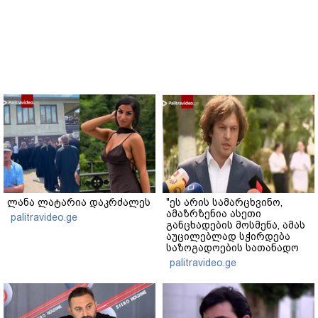
ლანა ლატარია დაკრძალეს
"ეს არის სამარცხვინო,
ამაზრზენია ასეთი
palitravideo.ge
განცხადების მოსმენა, ამას
აუცილებლად სჭირდება
საზოგადოების სათანადო
რეაქცია" - ირაკლი
palitravideo.ge
კობახიძე