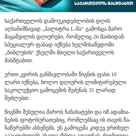
საქართველოს დამოუკიდებლობის დღის
აღსანიშნავად „პალიტრა L-მა“ გამოსცა მარო
მაყაშვილის დღიურები, რომელიც 26 მაისიდან
სპეციალურ ფასად იქნება ხელმისაწვდომი
„ბიბლუსის“ ქსელში მთელი საქართველოს
მასშტაბით.
ერთი კვირის განმავლობაში წიგნის ფასი 10
ლარი იქნება, ხოლო დღიურის ლიმიტირებული
საკოლექციო გამოცემის შეძენას 35 ლარად
შეძლებთ.
წიგნ­ში შე­სუ­ლია მა­როს ჩა­ნა­ხა­ტე­ბი და იმ ადა­მი­ა­
ნე­ბის ფო­ტო­სუ­რა­თე­ბიც, რომ­ლებ­საც ის თავის ჩა­
ნა­წე­რებ­ში ახ­სე­ნებს. ეს გა­მო­ცე­მა კი­დევ ერთხელ
გა­ა­ცო­ცხლებს ახალ­გაზ­რდა გო­გო­ნას, რო­მე­ლიც