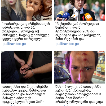
"ლაზარეს გადარჩენისთვის
"რუსეთმა განახორციელა
იბრძოლა, ხელს არ
საქართველოს
უშვებდა… ცურვაც იქ
ტერიტორიების 20%-ის
ისწავლე, სადაც დაასრულე
ოკუპაცია და სააკაშვილის,
ყველაფერი ხორციელი
მისი რეჟიმის და
ცხოვრებიდან" – რას წერს
"ნაცმოძრაობის" ღალატი
palitravideo.ge
palitravideo.ge
ხობში დაღუპული დედა-
ვერანაირად ვერ
შვილის ახლობელი?
გადაფარავს ამ
დანაშაულს" - ირაკლი
კობახიძე
თბილისსა და რეგიონებში
შსს - პოლიციამ თბილისში
უკანონო ცეცხლსასროლი
კურიერზე ჯგუფურად
იარაღები და საბრძოლო
ძალადობის ბრალდებით 3
მასალა ამოიღეს -
პირი, მათ შორის 2
დაკავებულია ხუთი პირი
არასრულწლოვანი დააკავა
- კიდევ 2 პირის დაკავების