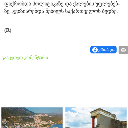
ფიქ­რობ­და პო­ლი­ტი­კა­ზე და ქა­ლე­ბის უფ­ლე­ბებ­
ზე, გვიზიარებ­და წუ­ხილს სა­ქარ­თვე­ლოს ბედ­ზე.
(R)
გაზიარება
გააკეთეთ კომენტარი