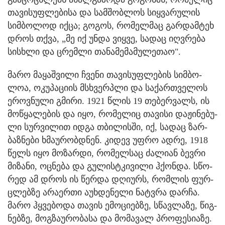
თა­ვი­სუფ­ლე­ბი­სა და სამ­შობ­ლოს სიყ­ვა­რუ­ლის
სიმ­ბო­ლოდ იქცა; გო­გოს, რო­მელ­მაც გარ­დამ­ტეხ
დროს თქვა, „მე იქ უნდა ვიყ­ვე, სა­დაც იღ­ვრე­ბა
სის­ხლი და ცრემ­ლი თანამემამულეთაო".
მარო მა­ყაშ­ვი­ლი ჩვე­ნი თა­ვი­სუფ­ლე­ბის სიმ­ბო­
ლოა, ოკუ­პა­ცი­ის მსხვერ­პლი და სა­ქარ­თვე­ლოს
ეროვ­ნუ­ლი გმი­რი. 1921 წლის 19 თე­ბერ­ვალს, ის
მო­წყა­ლე­ბის და იყო, რო­მე­ლიც თა­ვი­სი დაჟი­ნე­ბუ­
ლი სურ­ვი­ლით იდგა თბი­ლის­ში, იქ, სა­დაც ზარ­
ბაზ­ნე­ბი ხმა­უ­რობ­დნენ. კი­დევ უფრო ადრე, 1918
წელს იყო მო­ზარ­დი, რო­მელ­საც ძა­ლი­ან ბევ­რი
მი­ზა­ნი, ოც­ნე­ბა და გულისტკივილი ჰქონ­და. სწო­
რედ ამ დროს ის წერ­და დღი­ურს, რომ­ლის ფურ­
ცლებ­ზე არაერთი აუხ­დე­ნე­ლი ნატ­ვრა დარ­ჩა.
მარო ჰყვებოდა თა­ვის ემო­ცი­ებ­ზე, სწავ­ლა­ზე, წიგ­
ნებ­ზე, მოგზაურო­ბა­სა და მო­მა­ვალ პრო­ფე­სი­ა­ზე.