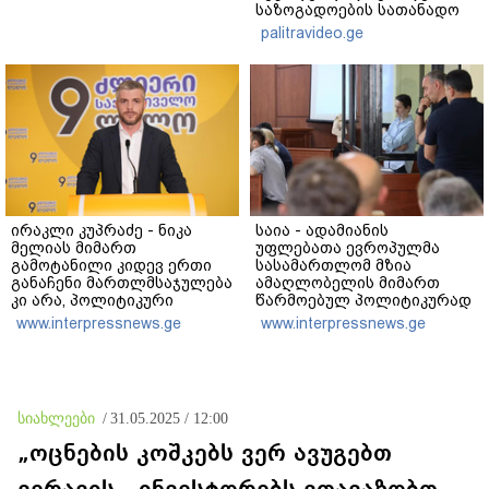
საზოგადოების სათანადო
რეაქცია" - ირაკლი
palitravideo.ge
კობახიძე
ირაკლი კუპრაძე - ნიკა
საია - ადამიანის
მელიას მიმართ
უფლებათა ევროპულმა
გამოტანილი კიდევ ერთი
სასამართლომ მზია
განაჩენი მართლმსაჯულება
ამაღლობელის მიმართ
კი არა, პოლიტიკური
წარმოებულ პოლიტიკურად
ანგარიშსწორების
მოტივირებულ ბრალდების
www.interpressnews.ge
www.interpressnews.ge
გაგრძელებაა
საქმეზე წარდგენილი
რიგით მეოთხე საჩივარი
დაარეგისტრირა
სიახლეები
/
31.05.2025 / 12:00
„ოცნების კოშკებს ვერ ავუგებთ