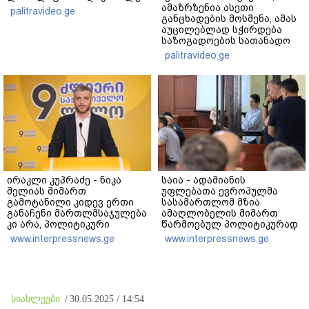
ამაზრზენია ასეთი
palitravideo.ge
განცხადების მოსმენა, ამას
აუცილებლად სჭირდება
საზოგადოების სათანადო
რეაქცია" - ირაკლი
palitravideo.ge
კობახიძე
ირაკლი კუპრაძე - ნიკა
საია - ადამიანის
მელიას მიმართ
უფლებათა ევროპულმა
გამოტანილი კიდევ ერთი
სასამართლომ მზია
განაჩენი მართლმსაჯულება
ამაღლობელის მიმართ
კი არა, პოლიტიკური
წარმოებულ პოლიტიკურად
ანგარიშსწორების
მოტივირებულ ბრალდების
www.interpressnews.ge
www.interpressnews.ge
გაგრძელებაა
საქმეზე წარდგენილი
რიგით მეოთხე საჩივარი
დაარეგისტრირა
სიახლეები
/
30.05.2025 / 14:54