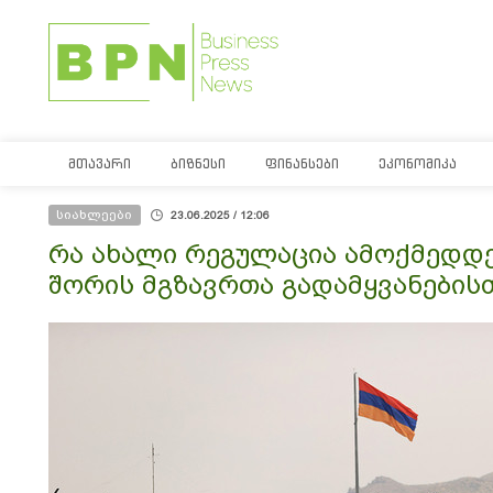
ᲛᲗᲐᲕᲐᲠᲘ
ᲑᲘᲖᲜᲔᲡᲘ
ᲤᲘᲜᲐᲜᲡᲔᲑᲘ
ᲔᲙᲝᲜᲝᲛᲘᲙᲐ
სიახლეები
23.06.2025 / 12:06
რა ახალი რეგულაცია ამოქმედდ
შორის მგზავრთა გადამყვანების