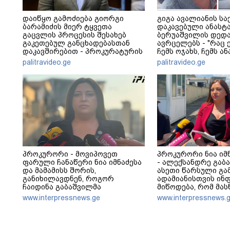
დაიწყო გამოძიება გიორგი
გიგა ავალიანის სა
ბარამიძის მიერ ტყვეთა
დაკავებული ანასტ
გაცვლის პროცესის შესახებ
ბერუაშვილის დედა
გაკეთებულ განცხადებასთან
ავრცელებს - "რაც ე
დაკავშირებით - პროკურატურის
ჩემს ოჯახს, ჩემს ა
განცხადება
გადახდა თავს, მის 
palitravideo.ge
palitravideo.ge
არ ვარ"
პროკურორი - მოვიპოვეთ
პროკურორი ნია იმნ
ფარული ჩანაწერი ნია იმნაძესა
- ალექსანდრე გაბ
და მამამისს შორის,
ასეთი წარსული გ
განიხილავდნენ, როგორ
ადამიანისთვის ინ
ჩაიდინა გაბაშვილმა
მიწოდება, რომ მა
დანაშაული - ნიას მამა ამბობს,
სექსუალურად ავიწ
www.interpressnews.ge
www.interpressnews.
რომ არასწორად მოიქცა, თუმცა
ფაქტობრივად, წაქ
მამას ეუბნება, რომ სხვანაირად
ვერ მოიქცეოდა, თანამედროვე
ეპოქაში სხვანაირად ხდება