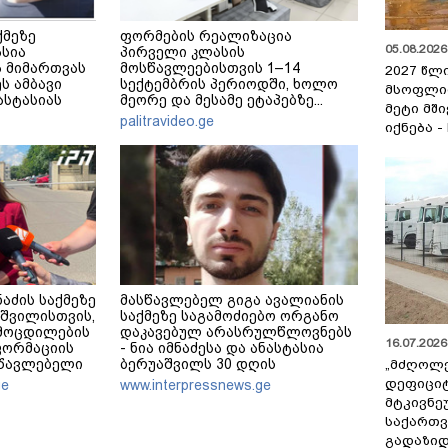
ქმეზე
ფორმების რეალიზაცია
05.08.2026 
ასია
პირველი კლასის
 მიმართვას
მოსწავლეებისთვის 1–14
2027 წლ
ს ამბავი
სექტემბრის პერიოდში, ხოლო
მსოფლი
ნასტასიას
მეორე და მესამე ეტაპებზე...
მეტი მშ
მერე მე მე
palitravideo.ge
იქნება -
აძის საქმეზე
მასწავლებელ გიგა ავალიანის
აშვილისთვის,
საქმეზე საგამოძიებო ორგანო
ამოცდილების
დაკავებულ არასრულწლოვნებს
16.07.2026 
ფორმაციის
- ნია იმნაძესა და ანასტასია
სწავლებელი
ბერუაშვილს 30 დღის
„მძღოლ
როებდა,
განმავლობაში ფარულად
დეფიცი
ge
www.interpressnews.ge
ეზება იყო
უსმენდა
მტკივნ
საქართ
გადაზიდ