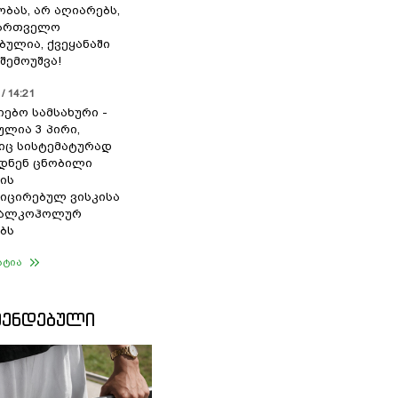
ბას, არ აღიარებს,
ქართველო
ბულია, ქვეყანაში
შემოუშვა!
/ 14:21
იებო სამსახური -
ულია 3 პირი,
ც სისტემატურად
დნენ ცნობილი
ის
ცირებულ ვისკისა
ა ალკოჰოლურ
ბს
ატია
ᲛᲔᲜᲓᲔᲑᲣᲚᲘ