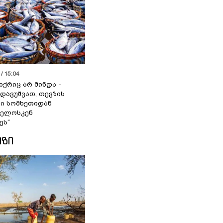
/ 15:04
იქრიც არ მინდა -
 დავუშვათ, თევზის
დი სომხეთიდან
ველოსკენ
ეს“
ᲘᲖᲘ