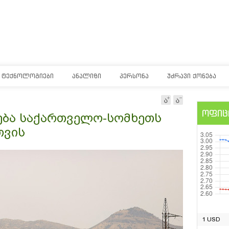
ᲢᲔᲥᲜᲝᲚᲝᲒᲘᲔᲑᲘ
ᲐᲜᲐᲚᲘᲖᲘ
ᲞᲔᲠᲡᲝᲜᲐ
ᲣᲫᲠᲐᲕᲘ ᲥᲝᲜᲔᲑᲐ
ოფიც
ება საქართველო-სომხეთს
თვის
1 USD