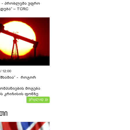
ა - პრობლემა უფრო
დება“ – TCRC
/ 12:00
 შხამია“ - როგორ
ომპანიების მოგება
ს კრიზისის ფონზე
ვრცლად
ᲔᲗᲘ