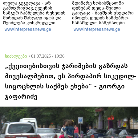
ლელა ჯეჯელავა - არ
მდინარე ხობისწყალში
გამოვრიცხავ, ქვეყნის
დინებამ დედა-შვილი
სამჯერ ჩაბნელება რუსეთის
გაიტაცა - ბავშვის ცხედარი
მხრიდან შანტაჟი იყოს და
იპოვეს, დედის სამძებრო-
შეიძლება კონკრეტული
სამაშველო სამუშაოები
პოლიტიკური მოთხოვნების
მიმდინარეობს
www.interpressnews.ge
www.interpressnews.ge
შესრულებას
უკავშირდებოდეს -
ვფიქრობ, ეს მოთხოვნები
უფრო ოკუპირებულ
რეგიონებს ეხება
სიახლეები
/
01.07.2025 / 19:36
„ქვეითებისთვის ჯარიმების გაზრდას
მივესალმებით, ეს პირდაპირ სიკვდილ-
სიცოცხლის საქმეს ეხება“ - გიორგი
ჯაფარიძე