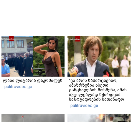
ლანა ლატარია დაკრძალეს
"ეს არის სამარცხვინო,
ამაზრზენია ასეთი
palitravideo.ge
განცხადების მოსმენა, ამას
აუცილებლად სჭირდება
საზოგადოების სათანადო
რეაქცია" - ირაკლი
palitravideo.ge
კობახიძე