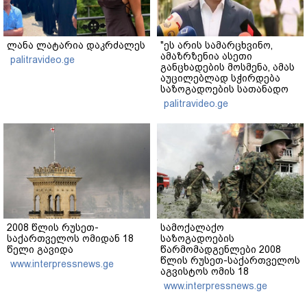
ლანა ლატარია დაკრძალეს
"ეს არის სამარცხვინო,
ამაზრზენია ასეთი
palitravideo.ge
განცხადების მოსმენა, ამას
აუცილებლად სჭირდება
საზოგადოების სათანადო
რეაქცია" - ირაკლი
palitravideo.ge
კობახიძე
2008 წლის რუსეთ-
სამოქალაქო
საქართველოს ომიდან 18
საზოგადოების
წელი გავიდა
წარმომადგენლები 2008
წლის რუსეთ-საქართველოს
www.interpressnews.ge
აგვისტოს ომის 18
წლისთავთან
www.interpressnews.ge
დაკავშირებით ერთობლივ
განცხადებას ავრცელებენ