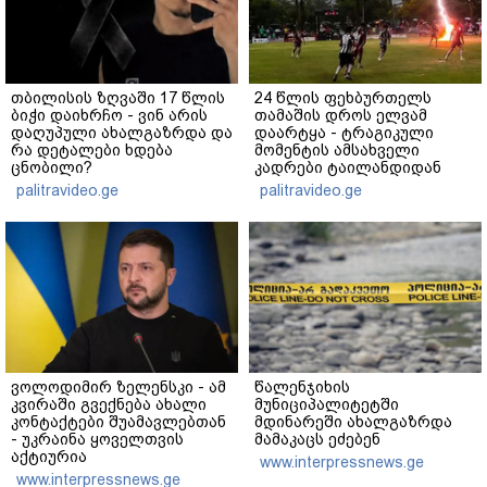
თბილისის ზღვაში 17 წლის
24 წლის ფეხბურთელს
ბიჭი დაიხრჩო - ვინ არის
თამაშის დროს ელვამ
დაღუპული ახალგაზრდა და
დაარტყა - ტრაგიკული
რა დეტალები ხდება
მომენტის ამსახველი
ცნობილი?
კადრები ტაილანდიდან
მედიაში ვრცელდება
palitravideo.ge
palitravideo.ge
ვოლოდიმირ ზელენსკი - ამ
წალენჯიხის
კვირაში გვექნება ახალი
მუნიციპალიტეტში
კონტაქტები შუამავლებთან
მდინარეში ახალგაზრდა
- უკრაინა ყოველთვის
მამაკაცს ეძებენ
აქტიურია
www.interpressnews.ge
www.interpressnews.ge