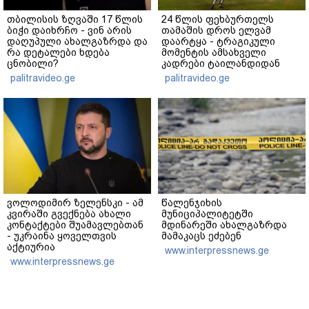
თბილისის ზღვაში 17 წლის
24 წლის ფეხბურთელს
ბიჭი დაიხრჩო - ვინ არის
თამაშის დროს ელვამ
დაღუპული ახალგაზრდა და
დაარტყა - ტრაგიკული
რა დეტალები ხდება
მომენტის ამსახველი
ცნობილი?
კადრები ტაილანდიდან
მედიაში ვრცელდება
palitravideo.ge
palitravideo.ge
ვოლოდიმირ ზელენსკი - ამ
წალენჯიხის
კვირაში გვექნება ახალი
მუნიციპალიტეტში
კონტაქტები შუამავლებთან
მდინარეში ახალგაზრდა
- უკრაინა ყოველთვის
მამაკაცს ეძებენ
აქტიურია
www.interpressnews.ge
www.interpressnews.ge