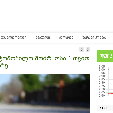
ᲢᲔᲥᲜᲝᲚᲝᲒᲘᲔᲑᲘ
ᲐᲜᲐᲚᲘᲖᲘ
ᲞᲔᲠᲡᲝᲜᲐ
ᲣᲫᲠᲐᲕᲘ ᲥᲝᲜᲔᲑᲐ
ოფიც
ვტომობილო მოძრაობა 1 თვით
ბზე
1 USD