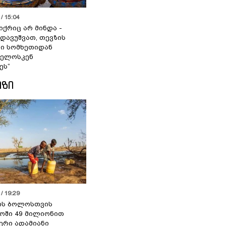
/ 15:04
იქრიც არ მინდა -
 დავუშვათ, თევზის
დი სომხეთიდან
ველოსკენ
ეს“
ᲘᲖᲘ
/ 19:29
ის ბოლოსთვის
ოში 49 მილიონით
იერი ადამიანი