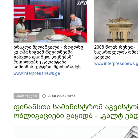
ირაკლი მელაშვილი - როგორც
2008 წლის რუსეთ-
კი ოპოზიციამ რეგიონებში
საქართველოს ომიდ
გასვლა დაიწყო, „ოცნებამ“
გავიდა
რეგიონებზე გადაიტანა
www.interpressnews.
სიმძიმის ცენტრი, მდინარაძეს
პოლიტიკური ფუნქცია ექნება:
www.interpressnews.ge
არჩევნებისთვის მოამზადოს
საქართველო - მათი ამოცანაა,
მაქსიმალური უზრუნველყოფა
ოპოზიციის დასაქსაქსად
სიახლეები
22.08.2025 / 19:54
ფინანსთა სამინისტრომ აგვისტო
ობლიგაციები გაყიდა - „გალტ ენ