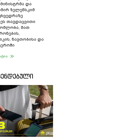
 მინისტრმა და
მირ ზელენსკიმ
შეხვედრაზე
ეს თავდაცვითი
ომლობა, მათ
რონების,
იკის, ნავთობისა და
ფეროში
ატია
ᲛᲔᲜᲓᲔᲑᲣᲚᲘ