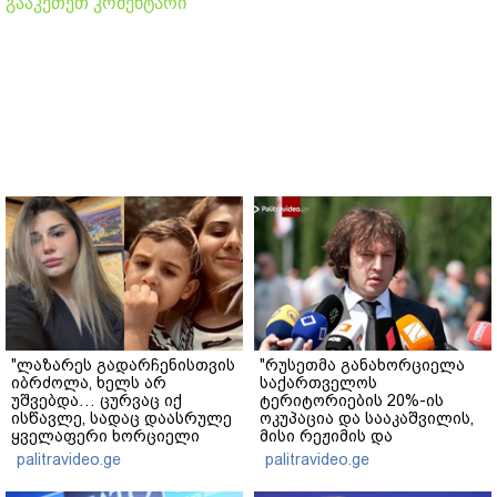
გააკეთეთ კომენტარი
"ლაზარეს გადარჩენისთვის
"რუსეთმა განახორციელა
იბრძოლა, ხელს არ
საქართველოს
უშვებდა… ცურვაც იქ
ტერიტორიების 20%-ის
ისწავლე, სადაც დაასრულე
ოკუპაცია და სააკაშვილის,
ყველაფერი ხორციელი
მისი რეჟიმის და
ცხოვრებიდან" – რას წერს
"ნაცმოძრაობის" ღალატი
palitravideo.ge
palitravideo.ge
ხობში დაღუპული დედა-
ვერანაირად ვერ
შვილის ახლობელი?
გადაფარავს ამ