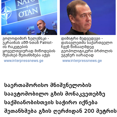
დანაშაულს" - ირაკლი
კობახიძე
ვოლოდიმირ ზელენსკი -
დიმიტრი მედვედევი -
უკრაინას აშშ-სთან Patriot-
დასავლეთმა საქართველო
ის რაკეტების
ჩვენ წინააღმდეგ
ყოველთვიურად მიწოდების
გეოპოლიტიკური ბრძოლის
შესახებ შეთანხმება აქვს
უგუნურ იარაღად
გამოიყენა იმ მომენტში,
www.interpressnews.ge
www.interpressnews.ge
როდესაც ეს მისთვის
ხელსაყრელი იყო
საერთაშორისო მნიშვნელობის
საავტომობილო გზის მონაკვეთებზე
საქმიანობისთვის საჭირო იქნება
შეთანხმება გზის ღერძიდან 200 მეტრის