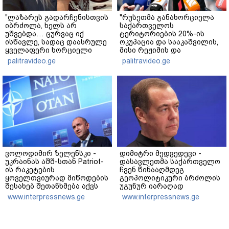
"ლაზარეს გადარჩენისთვის
"რუსეთმა განახორციელა
იბრძოლა, ხელს არ
საქართველოს
უშვებდა… ცურვაც იქ
ტერიტორიების 20%-ის
ისწავლე, სადაც დაასრულე
ოკუპაცია და სააკაშვილის,
ყველაფერი ხორციელი
მისი რეჟიმის და
ცხოვრებიდან" – რას წერს
"ნაცმოძრაობის" ღალატი
palitravideo.ge
palitravideo.ge
ხობში დაღუპული დედა-
ვერანაირად ვერ
შვილის ახლობელი?
გადაფარავს ამ
დანაშაულს" - ირაკლი
კობახიძე
ვოლოდიმირ ზელენსკი -
დიმიტრი მედვედევი -
უკრაინას აშშ-სთან Patriot-
დასავლეთმა საქართველო
ის რაკეტების
ჩვენ წინააღმდეგ
ყოველთვიურად მიწოდების
გეოპოლიტიკური ბრძოლის
შესახებ შეთანხმება აქვს
უგუნურ იარაღად
გამოიყენა იმ მომენტში,
www.interpressnews.ge
www.interpressnews.ge
როდესაც ეს მისთვის
ხელსაყრელი იყო