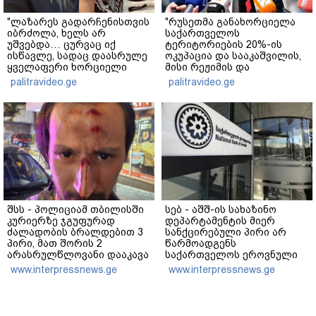
"ლაზარეს გადარჩენისთვის
"რუსეთმა განახორციელა
იბრძოლა, ხელს არ
საქართველოს
უშვებდა… ცურვაც იქ
ტერიტორიების 20%-ის
ისწავლე, სადაც დაასრულე
ოკუპაცია და სააკაშვილის,
ყველაფერი ხორციელი
მისი რეჟიმის და
ცხოვრებიდან" – რას წერს
"ნაცმოძრაობის" ღალატი
palitravideo.ge
palitravideo.ge
ხობში დაღუპული დედა-
ვერანაირად ვერ
შვილის ახლობელი?
გადაფარავს ამ
დანაშაულს" - ირაკლი
კობახიძე
შსს - პოლიციამ თბილისში
სებ - აშშ-ის სახაზინო
კურიერზე ჯგუფურად
დეპარტამენტის მიერ
ძალადობის ბრალდებით 3
სანქცირებული პირი არ
პირი, მათ შორის 2
წარმოადგენს
არასრულწლოვანი დააკავა
საქართველოს ეროვნული
- კიდევ 2 პირის დაკავების
ბანკის რეგულირებულ
www.interpressnews.ge
www.interpressnews.ge
მიზნით კი შესაბამისი
სუბიექტს
ღონისძიებები ტარდება