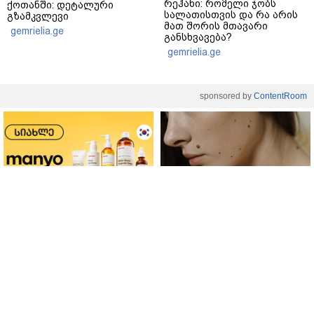
რეჰანი: რომელი ჯობს
ქოთანში: დეტალური
სალათისთვის და რა არის
გზამკვლევი
მათ შორის მთავარი
gemrielia.ge
განსხვავება?
gemrielia.ge
sponsored by
ContentRoom
ფერმენტირებული
როდის არის ხალი საშიში
ინგრედიენტები კანის
და როგორია მისი
მოვლაში - კორეული
მოშორების მარტივი და
ინოვაციური ბრენდი Manyo
უსაფრთხო გზები
საქართველოშია