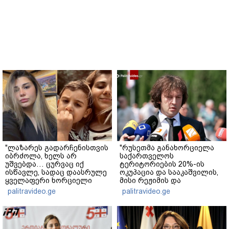
"ლაზარეს გადარჩენისთვის
"რუსეთმა განახორციელა
იბრძოლა, ხელს არ
საქართველოს
უშვებდა… ცურვაც იქ
ტერიტორიების 20%-ის
ისწავლე, სადაც დაასრულე
ოკუპაცია და სააკაშვილის,
ყველაფერი ხორციელი
მისი რეჟიმის და
ცხოვრებიდან" – რას წერს
"ნაცმოძრაობის" ღალატი
palitravideo.ge
palitravideo.ge
ხობში დაღუპული დედა-
ვერანაირად ვერ
შვილის ახლობელი?
გადაფარავს ამ
დანაშაულს" - ირაკლი
კობახიძე