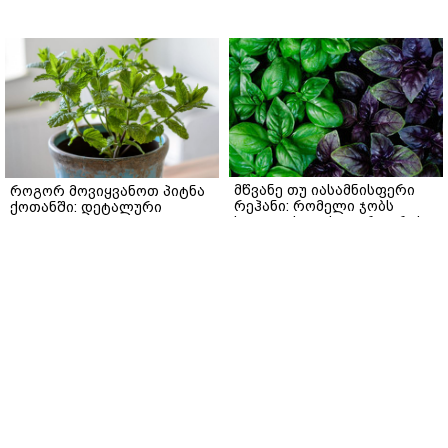
მწვანე თუ იასამნისფერი
როგორ მოვიყვანოთ პიტნა
რეჰანი: რომელი ჯობს
ქოთანში: დეტალური
სალათისთვის და რა არის
გზამკვლევი
მათ შორის მთავარი
gemrielia.ge
განსხვავება?
gemrielia.ge
sponsored by
ContentRoom