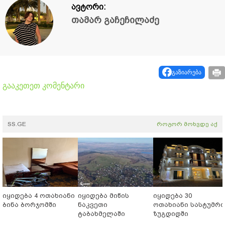
ავტორი:
თამარ გაჩეჩილაძე
გაზიარება
გააკეთეთ კომენტარი
SS.GE
როგორ მოხვდე აქ
იყიდება 4 ოთახიანი
იყიდება მიწის
იყიდება 30
ბინა ბორჯომში
ნაკვეთი
ოთახიანი სასტუმრ
ტაბახმელაში
ზუგდიდში