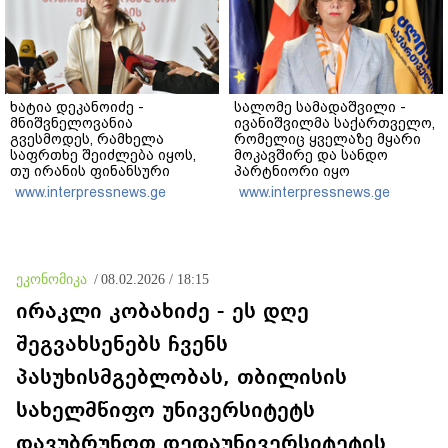
ხატია დეკანოიძე -
სალომე სამადაშვილი -
მნიშვნელოვანია
ივანიშვილმა საქართველო,
გვესმოდეს, რამხელა
რომელიც ყველაზე მყარი
საფრთხე შეიძლება იყოს,
მოკავშირე და სანდო
თუ ირანის ფინანსური
პარტნიორი იყო
ინსტიტუტები რაიმე სახით
დასავლეთისთვის
www.interpressnews.ge
www.interpressnews.ge
აძლიერებს ივანიშვილის
რეგიონში, რუსეთის და
ანტიეროვნული
ირანის სისხლიანი
ხელისუფლების ფინანსურ
რეჟიმების ფულის
სტაბილურობას
სამრეცხაოდ აქცია
ეკონომიკა
/
08.02.2026 / 18:15
ირაკლი კობახიძე - ეს დღე
შეგვახსენებს ჩვენს
პასუხისმგებლობას, თბილისის
სახელმწიფო უნივერსიტეტს
დავუბრუნოთ დედაუნივერსიტეტის