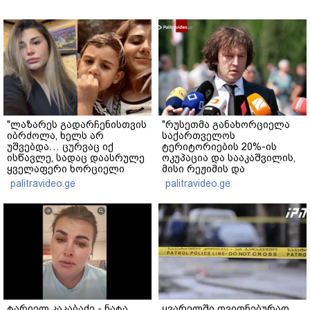
"ლაზარეს გადარჩენისთვის
"რუსეთმა განახორციელა
იბრძოლა, ხელს არ
საქართველოს
უშვებდა… ცურვაც იქ
ტერიტორიების 20%-ის
ისწავლე, სადაც დაასრულე
ოკუპაცია და სააკაშვილის,
ყველაფერი ხორციელი
მისი რეჟიმის და
ცხოვრებიდან" – რას წერს
"ნაცმოძრაობის" ღალატი
palitravideo.ge
palitravideo.ge
ხობში დაღუპული დედა-
ვერანაირად ვერ
შვილის ახლობელი?
გადაფარავს ამ
დანაშაულს" - ირაკლი
კობახიძე
ტარიელ კაკაბაძე - ნატა
ყვარელში თვითნებურად