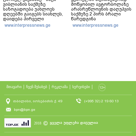
ვიბლიანის საქმეზე
მოწყობილ ავტორბოლაზე
საზოგადოება უახლოეს
არასრუწლოვნის დაღუპვის
დღეებში გაიგებს სიახლეს,
საქმეზე 2 პირს ბრალი
დაიდება პირველი
წარედგინა
მნიშვნელოვანი შედეგი და
www.interpressnews.ge
www.interpressnews.ge
ოფიციალურად ცნობენ
დაზარალებულად
მთავარი
ჩვენ შესახებ
რეკლამა
სერვისები
თბილისი, იოსებიძის ქ. 49
(+995 32) 2 19 60 13
bpn@bpn.ge
ყველა უფლება დაცულია
2018