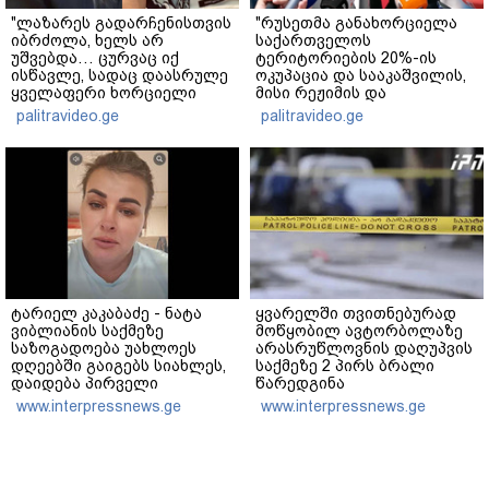
"ლაზარეს გადარჩენისთვის
"რუსეთმა განახორციელა
იბრძოლა, ხელს არ
საქართველოს
უშვებდა… ცურვაც იქ
ტერიტორიების 20%-ის
ისწავლე, სადაც დაასრულე
ოკუპაცია და სააკაშვილის,
ყველაფერი ხორციელი
მისი რეჟიმის და
ცხოვრებიდან" – რას წერს
"ნაცმოძრაობის" ღალატი
palitravideo.ge
palitravideo.ge
ხობში დაღუპული დედა-
ვერანაირად ვერ
შვილის ახლობელი?
გადაფარავს ამ
დანაშაულს" - ირაკლი
კობახიძე
ტარიელ კაკაბაძე - ნატა
ყვარელში თვითნებურად
ვიბლიანის საქმეზე
მოწყობილ ავტორბოლაზე
საზოგადოება უახლოეს
არასრუწლოვნის დაღუპვის
დღეებში გაიგებს სიახლეს,
საქმეზე 2 პირს ბრალი
დაიდება პირველი
წარედგინა
მნიშვნელოვანი შედეგი და
www.interpressnews.ge
www.interpressnews.ge
ოფიციალურად ცნობენ
დაზარალებულად