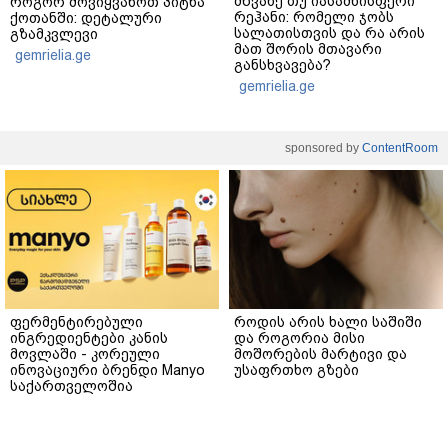
მწვანე თუ იასამნისფერი
როგორ მოვიყვანოთ პიტნა
რეჰანი: რომელი ჯობს
ქოთანში: დეტალური
სალათისთვის და რა არის
გზამკვლევი
მათ შორის მთავარი
gemrielia.ge
განსხვავება?
gemrielia.ge
sponsored by
ContentRoom
ფერმენტირებული
როდის არის ხალი საშიში
ინგრედიენტები კანის
და როგორია მისი
მოვლაში - კორეული
მოშორების მარტივი და
ინოვაციური ბრენდი Manyo
უსაფრთხო გზები
საქართველოშია