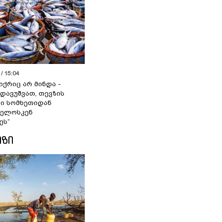
/ 15:04
იქრიც არ მინდა -
 დავუშვათ, თევზის
დი სომხეთიდან
ველოსკენ
ეს“
ᲘᲖᲘ