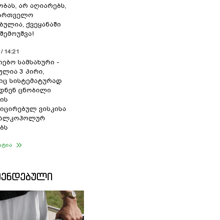
ბას, არ აღიარებს,
ქართველო
ბულია, ქვეყანაში
შემოუშვა!
/ 14:21
იებო სამსახური -
ულია 3 პირი,
ც სისტემატურად
დნენ ცნობილი
ის
ცირებულ ვისკისა
ა ალკოჰოლურ
ბს
ატია
ᲛᲔᲜᲓᲔᲑᲣᲚᲘ