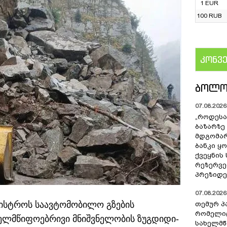
1 EUR
100 RUB
კონვ
US
ᲑᲝᲚᲝ
07.08.2026 
„როდესა
ბაზარზე
მდგომარ
ბანკი ყ
ქვეყნის
რეზერვებ
პრეზიდე
07.08.2026 
ისტროს საავტომობილო გზების
თემურ პ
რომელიც
ელმწიფოებრივი მნიშვნელობის ზუგდიდი-
სახელმ