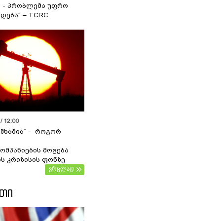
ა - პრობლემა უფრო
დება“ – TCRC
/ 12:00
 შხამია“ - როგორ
ომპანიების მოგება
ს კრიზისის ფონზე
ვრცლად
ᲔᲗᲘ