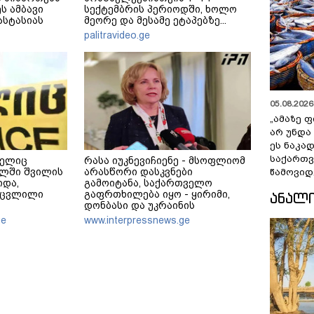
ს ამბავი
სექტემბრის პერიოდში, ხოლო
ნასტასიას
მეორე და მესამე ეტაპებზე...
მერე მე მე
palitravideo.ge
05.08.2026 
„ამაზე ფ
არ უნდა
ეს ნაკა
საქართ
მელიც
რასა იუკნევიჩიენე - მსოფლიომ
ალში შვილის
არასწორი დასკვნები
წამოვიდ
იდა,
გამოიტანა, საქართველო
აცვლილი
გაფრთხილება იყო - ყირიმი,
ᲐᲜᲐᲚ
დონბასი და უკრაინის
წინააღმდეგ სრულმასშტაბიანი
ge
www.interpressnews.ge
ომი კრემლის იგივე
იმპერიალისტურ გეგმას მოყვა