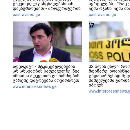
გაკეთებულ განცხადებასთან
ავრცელებს - "რაც ე
დაკავშირებით - პროკურატურის
ჩემს ოჯახს, ჩემს ა
განცხადება
გადახდა თავს, მის 
palitravideo.ge
palitravideo.ge
არ ვარ"
ადვოკატი - მტკიცებულებების
32 წლის ქალი, რო
არ არსებობის საფუძველზე, ნია
მდინარე ხობისწყ
იმნაძის აღკვეთის ღონისძიების
გადასარჩენად შევ
გარეშე დატოვებას მოვითხოვთ
მაშველებმა გარდ
იპოვეს
www.interpressnews.ge
www.interpressnews.