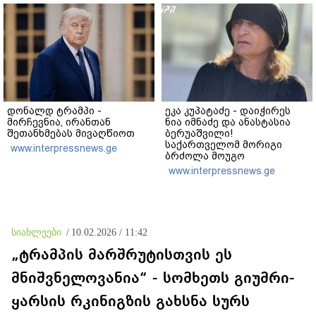
დონალდ ტრამპი -
ეკა კუპატაძე - დაიჭირეს
მირჩევნია, ირანთან
ნია იმნაძე და ანასტასია
შეთანხმებას მივაღწიოთ
ბერუაშვილი!
საქართველომ მორიგი
www.interpressnews.ge
ბრძოლა მოუგო
მკვლელებს! იმნაძე-
www.interpressnews.ge
ნავროზაშვილები არიან
მანიპულატორები,
კადრებში მე ვნახე თამუნა
ნავროზაშვილის
ისტერიკების ფონზე
სიახლეები
/
10.02.2026 / 11:42
წყნარად მდგარი პოლიცია
„ტრამპის მარშრუტისთვის ეს
მნიშვნელოვანია“ - სომხეთს გიუმრი-
ყარსის რკინიგზის გახსნა სურს