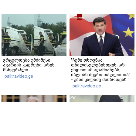
ვრცელდება უმძიმესი
"ჩემი თხოვნაა
ავარიის კადრები, არის
თბილისელებისთვის, არ
მსხვერპლი
ენდოთ ამ ადამიანებს,
ძალიან ბევრი თაღლითია"
palitravideo.ge
- კახა კალაძე მიმართვას
ავრცელებს
palitravideo.ge