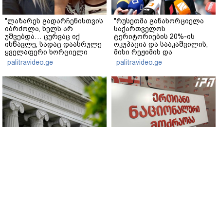
"ლაზარეს გადარჩენისთვის
"რუსეთმა განახორციელა
იბრძოლა, ხელს არ
საქართველოს
უშვებდა… ცურვაც იქ
ტერიტორიების 20%-ის
ისწავლე, სადაც დაასრულე
ოკუპაცია და სააკაშვილის,
ყველაფერი ხორციელი
მისი რეჟიმის და
ცხოვრებიდან" – რას წერს
"ნაცმოძრაობის" ღალატი
palitravideo.ge
palitravideo.ge
ხობში დაღუპული დედა-
ვერანაირად ვერ
შვილის ახლობელი?
გადაფარავს ამ
დანაშაულს" - ირაკლი
კობახიძე
აშშ-მა საქართველოში
„ნაციონალური მოძრაობა“ -
დაფუძნებული
სიმბოლურია, რომ
კრიპტოკომპანია
კობახიძის
დაასანქცირა
მოღალატეობრივი
განცხადება საქართველოს
www.interpressnews.ge
თავისუფლებისთვის
www.interpressnews.ge
შეწირული გმირების
მემორიალზე გაკეთდა