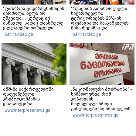
"ლაზარეს გადარჩენისთვის
"რუსეთმა განახორციელა
იბრძოლა, ხელს არ
საქართველოს
უშვებდა… ცურვაც იქ
ტერიტორიების 20%-ის
ისწავლე, სადაც დაასრულე
ოკუპაცია და სააკაშვილის,
ყველაფერი ხორციელი
მისი რეჟიმის და
ცხოვრებიდან" – რას წერს
"ნაცმოძრაობის" ღალატი
palitravideo.ge
palitravideo.ge
ხობში დაღუპული დედა-
ვერანაირად ვერ
შვილის ახლობელი?
გადაფარავს ამ
დანაშაულს" - ირაკლი
კობახიძე
აშშ-მა საქართველოში
„ნაციონალური მოძრაობა“ -
დაფუძნებული
სიმბოლურია, რომ
კრიპტოკომპანია
კობახიძის
დაასანქცირა
მოღალატეობრივი
განცხადება საქართველოს
www.interpressnews.ge
თავისუფლებისთვის
www.interpressnews.ge
შეწირული გმირების
მემორიალზე გაკეთდა