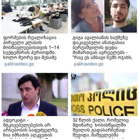
ფორმების რეალიზაცია
გიგა ავალიანის საქმეზე
პირველი კლასის
დაკავებული ანასტასია
მოსწავლეებისთვის 1–14
ბერუაშვილის დედა
სექტემბრის პერიოდში,
მიმართვას ავრცელებს -
ხოლო მეორე და მესამე
"რაც ეს ამბავი ჩემს ოჯახს,
ეტაპებზე...
ჩემს ანასტასიას გადახდა
palitravideo.ge
palitravideo.ge
თავს, მის მერე მე მე არ
ვარ"
ადვოკატი -
32 წლის ქალი, რომელიც
მტკიცებულებების არ
მდინარე ხობისწყალში
არსებობის საფუძველზე,
შვილის გადასარჩენად
ნია იმნაძის აღკვეთის
შევიდა, მაშველებმა