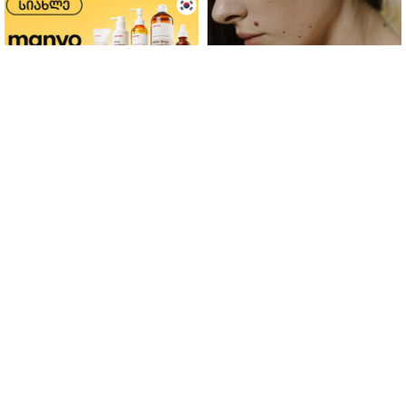
ფერმენტირებული
როდის არის ხალი საშიში
ინგრედიენტები კანის
და როგორია მისი
მოვლაში - კორეული
მოშორების მარტივი და
ინოვაციური ბრენდი Manyo
უსაფრთხო გზები
საქართველოშია
მთავარი
ჩვენ შესახებ
რეკლამა
სერვისები