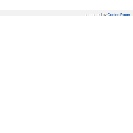
sponsored by
ContentRoom
ფერმენტირებული
როდის არის ხალი საშიში
ინგრედიენტები კანის
და როგორია მისი
მოვლაში - კორეული
მოშორების მარტივი და
ინოვაციური ბრენდი Manyo
უსაფრთხო გზები
საქართველოშია