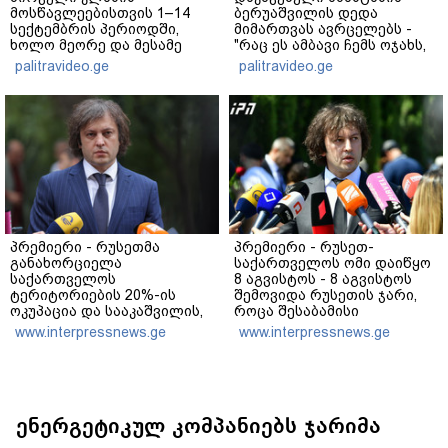
მოსწავლეებისთვის 1–14
ბერუაშვილის დედა
სექტემბრის პერიოდში,
მიმართვას ავრცელებს -
ხოლო მეორე და მესამე
"რაც ეს ამბავი ჩემს ოჯახს,
ეტაპებზე...
ჩემს ანასტასიას გადახდა
palitravideo.ge
palitravideo.ge
თავს, მის მერე მე მე არ
ვარ"
პრემიერი - რუსეთმა
პრემიერი - რუსეთ-
განახორციელა
საქართველოს ომი დაიწყო
საქართველოს
8 აგვისტოს - 8 აგვისტოს
ტერიტორიების 20%-ის
შემოვიდა რუსეთის ჯარი,
ოკუპაცია და სააკაშვილის,
როცა შესაბამისი
მისი რეჟიმის და
განცხადება გააკეთა
www.interpressnews.ge
www.interpressnews.ge
„ნაცმოძრაობის“ ღალატი
რუსეთის მაშინდელმა
ვერანაირად ვერ
პრეზიდენტმა - 7 აგვისტოს
გადაფარავს ამ დანაშაულს,
რაც მოხდა, ეს იყო ის, რომ
ეს იყო დანაშაული ჩვენი
სააკაშვილის რეჟიმმა
სახელმწიფოს წინაშე
დაბომბა ცხინვალი
ენერგეტიკულ კომპანიებს ჯარიმა