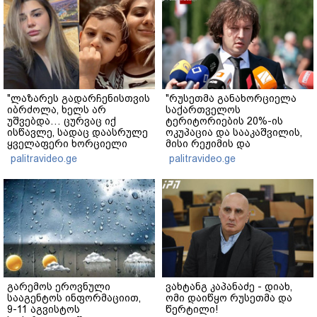
"ლაზარეს გადარჩენისთვის
"რუსეთმა განახორციელა
იბრძოლა, ხელს არ
საქართველოს
უშვებდა… ცურვაც იქ
ტერიტორიების 20%-ის
ისწავლე, სადაც დაასრულე
ოკუპაცია და სააკაშვილის,
ყველაფერი ხორციელი
მისი რეჟიმის და
ცხოვრებიდან" – რას წერს
"ნაცმოძრაობის" ღალატი
palitravideo.ge
palitravideo.ge
ხობში დაღუპული დედა-
ვერანაირად ვერ
შვილის ახლობელი?
გადაფარავს ამ
დანაშაულს" - ირაკლი
კობახიძე
გარემოს ეროვნული
ვახტანგ კაპანაძე - დიახ,
სააგენტოს ინფორმაციით,
ომი დაიწყო რუსეთმა და
9-11 აგვისტოს
წერტილი!