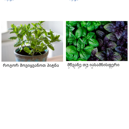
მწვანე თუ იასამნისფერი
როგორ მოვიყვანოთ პიტნა
რეჰანი: რომელი ჯობს
ქოთანში: დეტალური
სალათისთვის და რა არის
გზამკვლევი
მათ შორის მთავარი
gemrielia.ge
განსხვავება?
gemrielia.ge
sponsored by
ContentRoom