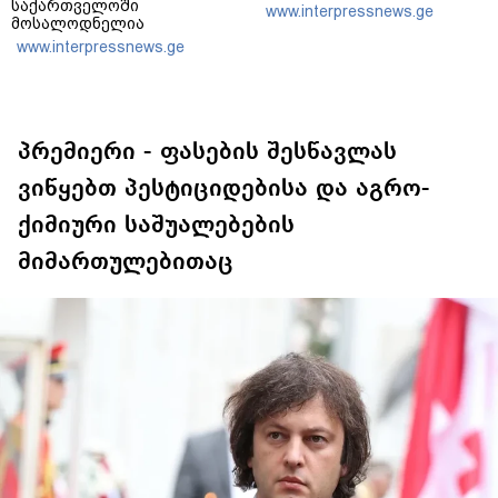
საქართველოში
www.interpressnews.ge
მოსალოდნელია
დროგამოშვებით წვიმა
www.interpressnews.ge
პრემიერი - ფასების შესწავლას
ვიწყებთ პესტიციდებისა და აგრო-
ქიმიური საშუალებების
მიმართულებითაც