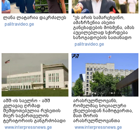
ლანა ლატარია დაკრძალეს
"ეს არის სამარცხვინო,
ამაზრზენია ასეთი
palitravideo.ge
განცხადების მოსმენა, ამას
აუცილებლად სჭირდება
საზოგადოების სათანადო
რეაქცია" - ირაკლი
palitravideo.ge
კობახიძე
აშშ-ის საელჩო - აშშ
არასრულწლოვანს,
კვლავაც ღრმად
რომელმაც სოციალური
შეშფოთებულია რუსეთის
ქსელებიდან ჩამოტვირთა,
მიერ საქართველოს
მათ შორის
ტერიტორიის განგრძობადი
არასრულწლოვანთა
ოკუპაციით და გმობს
ფოტოსურათები,
www.interpressnews.ge
www.interpressnews.ge
ოკუპაციის პირობებში
დაამონტაჟა, მიანიჭა
მომხდარ მკვლელობებს,
პორნოგრაფიული იერსახე