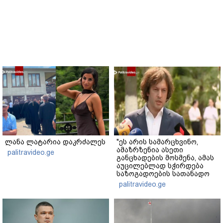
ლანა ლატარია დაკრძალეს
"ეს არის სამარცხვინო,
ამაზრზენია ასეთი
palitravideo.ge
განცხადების მოსმენა, ამას
აუცილებლად სჭირდება
საზოგადოების სათანადო
რეაქცია" - ირაკლი
palitravideo.ge
კობახიძე