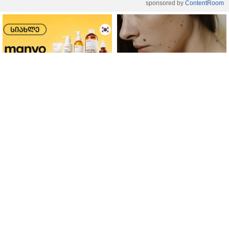
sponsored by
ContentRoom
ფერმენტირებული
როდის არის ხალი საშიში
ინგრედიენტები კანის
და როგორია მისი
მოვლაში - კორეული
მოშორების მარტივი და
ინოვაციური ბრენდი Manyo
უსაფრთხო გზები
საქართველოშია