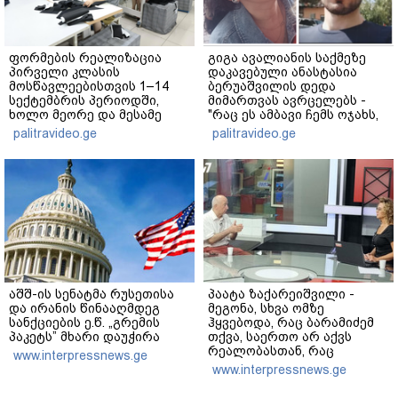
ფორმების რეალიზაცია
გიგა ავალიანის საქმეზე
პირველი კლასის
დაკავებული ანასტასია
მოსწავლეებისთვის 1–14
ბერუაშვილის დედა
სექტემბრის პერიოდში,
მიმართვას ავრცელებს -
ხოლო მეორე და მესამე
"რაც ეს ამბავი ჩემს ოჯახს,
ეტაპებზე...
ჩემს ანასტასიას გადახდა
palitravideo.ge
palitravideo.ge
თავს, მის მერე მე მე არ
ვარ"
აშშ-ის სენატმა რუსეთისა
პაატა ზაქარეიშვილი -
და ირანის წინააღმდეგ
მეგონა, სხვა ომზე
სანქციების ე.წ. „გრემის
ჰყვებოდა, რაც ბარამიძემ
პაკეტს” მხარი დაუჭირა
თქვა, საერთო არ აქვს
რეალობასთან, რაც
www.interpressnews.ge
აფხაზეთში იყო - შემიძლია
www.interpressnews.ge
ადამიანებს ვაჩვენო
უამრავი საბუთი, სადაც