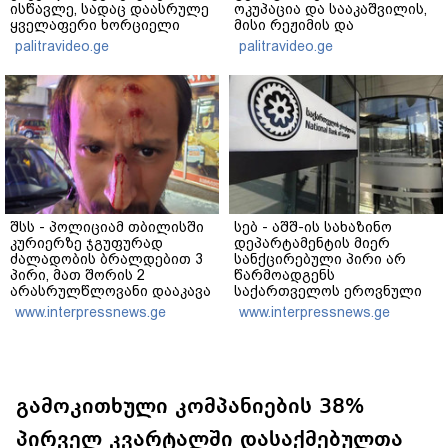
ისწავლე, სადაც დაასრულე
ოკუპაცია და სააკაშვილის,
ყველაფერი ხორციელი
მისი რეჟიმის და
ცხოვრებიდან" – რას წერს
"ნაცმოძრაობის" ღალატი
palitravideo.ge
palitravideo.ge
ხობში დაღუპული დედა-
ვერანაირად ვერ
შვილის ახლობელი?
გადაფარავს ამ
დანაშაულს" - ირაკლი
კობახიძე
შსს - პოლიციამ თბილისში
სებ - აშშ-ის სახაზინო
კურიერზე ჯგუფურად
დეპარტამენტის მიერ
ძალადობის ბრალდებით 3
სანქცირებული პირი არ
პირი, მათ შორის 2
წარმოადგენს
არასრულწლოვანი დააკავა
საქართველოს ეროვნული
- კიდევ 2 პირის დაკავების
ბანკის რეგულირებულ
www.interpressnews.ge
www.interpressnews.ge
მიზნით კი შესაბამისი
სუბიექტს
ღონისძიებები ტარდება
გამოკითხული კომპანიების 38%
პირველ კვარტალში დასაქმებულთა