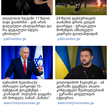
თბილისის ზღვაში 17 წლის
24 წლის ფეხბურთელს
ბიჭი დაიხრჩო - ვინ არის
თამაშის დროს ელვამ
დაღუპული ახალგაზრდა და
დაარტყა - ტრაგიკული
რა დეტალები ხდება
მომენტის ამსახველი
ცნობილი?
კადრები ტაილანდიდან
მედიაში ვრცელდება
palitravideo.ge
palitravideo.ge
ბენიამინ ნეთანიაჰუ -
ვოლოდიმირ ზელენსკი - ამ
ისრაელი უარყოფს 15-
კვირაში გვექნება ახალი
პუნქტიან დოკუმენტს -
კონტაქტები შუამავლებთან
„ღაზადან“ ძალების გაყვანა
- უკრაინა ყოველთვის
არ მოხდება, სანამ „ჰამასი“
აქტიურია
ნამდვილად არ
www.interpressnews.ge
www.interpressnews.ge
განიარაღდება