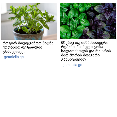
მწვანე თუ იასამნისფერი
როგორ მოვიყვანოთ პიტნა
რეჰანი: რომელი ჯობს
ქოთანში: დეტალური
სალათისთვის და რა არის
გზამკვლევი
მათ შორის მთავარი
gemrielia.ge
განსხვავება?
gemrielia.ge
sponsored by
ContentRoom