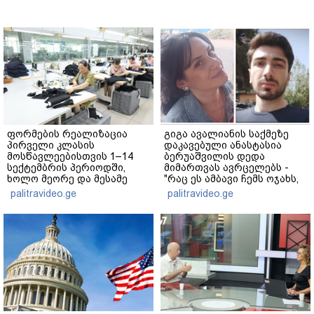
ფორმების რეალიზაცია
გიგა ავალიანის საქმეზე
პირველი კლასის
დაკავებული ანასტასია
მოსწავლეებისთვის 1–14
ბერუაშვილის დედა
სექტემბრის პერიოდში,
მიმართვას ავრცელებს -
ხოლო მეორე და მესამე
"რაც ეს ამბავი ჩემს ოჯახს,
ეტაპებზე...
ჩემს ანასტასიას გადახდა
palitravideo.ge
palitravideo.ge
თავს, მის მერე მე მე არ
ვარ"