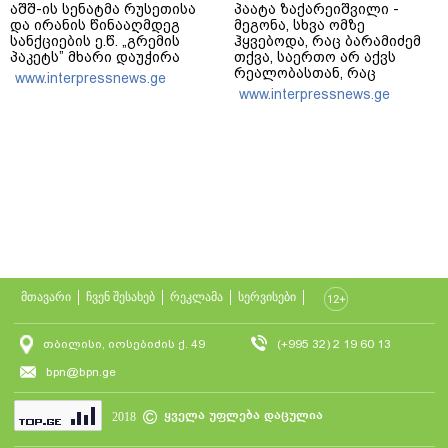
აშშ-ის სენატმა რუსეთისა
პაატა ზაქარეიშვილი -
და ირანის წინააღმდეგ
მეგონა, სხვა ომზე
სანქციების ე.წ. „გრემის
ჰყვებოდა, რაც ბარამიძემ
პაკეტს” მხარი დაუჭირა
თქვა, საერთო არ აქვს
რეალობასთან, რაც
www.interpressnews.ge
აფხაზეთში იყო - შემიძლია
www.interpressnews.ge
ადამიანებს ვაჩვენო
უამრავი საბუთი, სადაც
კომისია მუშაობს და
ბარამიძე იქ არ ჩანს
მთავარი
ჩვენ შესახებ
რეკლამა
სერვისები
თბილისი, იოსებიძის ქ. 49
(+995 32) 2 19 60 13
bpn@bpn.ge
ყველა უფლება დაცულია
2018