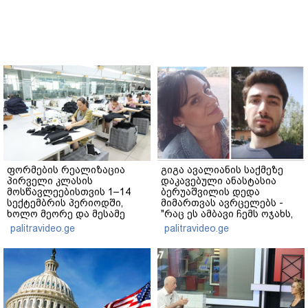
ფორმების რეალიზაცია
გიგა ავალიანის საქმეზე
პირველი კლასის
დაკავებული ანასტასია
მოსწავლეებისთვის 1–14
ბერუაშვილის დედა
სექტემბრის პერიოდში,
მიმართვას ავრცელებს -
ხოლო მეორე და მესამე
"რაც ეს ამბავი ჩემს ოჯახს,
ეტაპებზე...
ჩემს ანასტასიას გადახდა
palitravideo.ge
palitravideo.ge
თავს, მის მერე მე მე არ
ვარ"