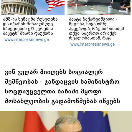
აშშ-ის სენატმა რუსეთისა
პაატა ზაქარეიშვილი -
და ირანის წინააღმდეგ
მეგონა, სხვა ომზე
სანქციების ე.წ. „გრემის
ჰყვებოდა, რაც ბარამიძემ
პაკეტს” მხარი დაუჭირა
თქვა, საერთო არ აქვს
რეალობასთან, რაც
www.interpressnews.ge
აფხაზეთში იყო - შემიძლია
www.interpressnews.ge
ადამიანებს ვაჩვენო
უამრავი საბუთი, სადაც
კომისია მუშაობს და
ბარამიძე იქ არ ჩანს
ვინ ვეღარ მიიღებს სოციალურ
შემწეობას - ჯანდაცვის სამინისტრო
სოცდაუცველთა ბაზაში მყოფი
მოსახლეობის გადამოწმებას იწყებს