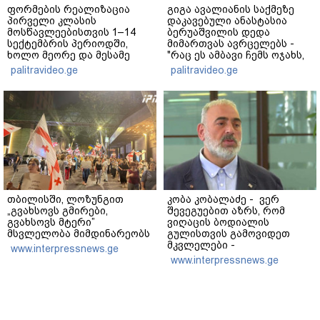
ფორმების რეალიზაცია
გიგა ავალიანის საქმეზე
პირველი კლასის
დაკავებული ანასტასია
მოსწავლეებისთვის 1–14
ბერუაშვილის დედა
სექტემბრის პერიოდში,
მიმართვას ავრცელებს -
ხოლო მეორე და მესამე
"რაც ეს ამბავი ჩემს ოჯახს,
ეტაპებზე...
ჩემს ანასტასიას გადახდა
palitravideo.ge
palitravideo.ge
თავს, მის მერე მე მე არ
ვარ"
თბილისში, ლოზუნგით
კობა კობალაძე - ვერ
„გვახსოვს გმირები,
შევეგუებით აზრს, რომ
გვახსოვს მტერი”
ვიღაცის ბოდიალის
მსვლელობა მიმდინარეობს
გულისთვის გამოვიდეთ
მკვლელები -
www.interpressnews.ge
აინტერესებდათ,
www.interpressnews.ge
საბრძოლო მოქმედებების
დროს გვქონდა თუ არა
შემხებლობა გიორგი
ბარამიძესთან, რომელ
პოზიციებში გამოირჩა