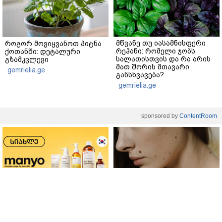
მწვანე თუ იასამნისფერი
როგორ მოვიყვანოთ პიტნა
რეჰანი: რომელი ჯობს
ქოთანში: დეტალური
სალათისთვის და რა არის
გზამკვლევი
მათ შორის მთავარი
gemrielia.ge
განსხვავება?
gemrielia.ge
sponsored by
ContentRoom
ფერმენტირებული
როდის არის ხალი საშიში
ინგრედიენტები კანის
და როგორია მისი
მოვლაში - კორეული
მოშორების მარტივი და