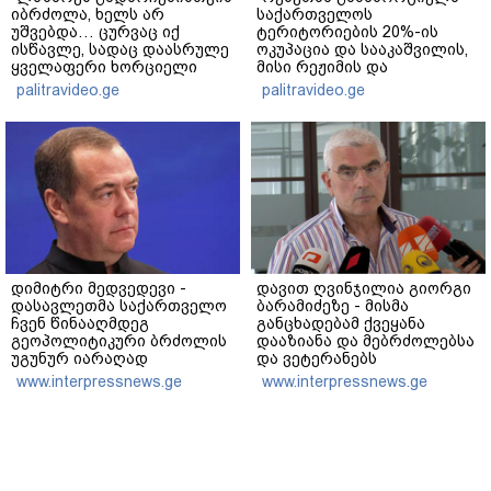
იბრძოლა, ხელს არ
საქართველოს
უშვებდა… ცურვაც იქ
ტერიტორიების 20%-ის
ისწავლე, სადაც დაასრულე
ოკუპაცია და სააკაშვილის,
ყველაფერი ხორციელი
მისი რეჟიმის და
ცხოვრებიდან" – რას წერს
"ნაცმოძრაობის" ღალატი
palitravideo.ge
palitravideo.ge
ხობში დაღუპული დედა-
ვერანაირად ვერ
შვილის ახლობელი?
გადაფარავს ამ
დანაშაულს" - ირაკლი
კობახიძე
დიმიტრი მედვედევი -
დავით ღვინჯილია გიორგი
დასავლეთმა საქართველო
ბარამიძეზე - მისმა
ჩვენ წინააღმდეგ
განცხადებამ ქვეყანა
გეოპოლიტიკური ბრძოლის
დააზიანა და მებრძოლებსა
უგუნურ იარაღად
და ვეტერანებს
გამოიყენა იმ მომენტში,
შეურაცხყოფა მიაყენა
www.interpressnews.ge
www.interpressnews.ge
როდესაც ეს მისთვის
ხელსაყრელი იყო