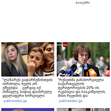
ბათუმში
"ლაზარეს გადარჩენისთვის
"რუსეთმა განახორციელა
იბრძოლა, ხელს არ
საქართველოს
უშვებდა… ცურვაც იქ
ტერიტორიების 20%-ის
ისწავლე, სადაც დაასრულე
ოკუპაცია და სააკაშვილის,
ყველაფერი ხორციელი
მისი რეჟიმის და
ცხოვრებიდან" – რას წერს
"ნაცმოძრაობის" ღალატი
palitravideo.ge
palitravideo.ge
ხობში დაღუპული დედა-
ვერანაირად ვერ
შვილის ახლობელი?
გადაფარავს ამ