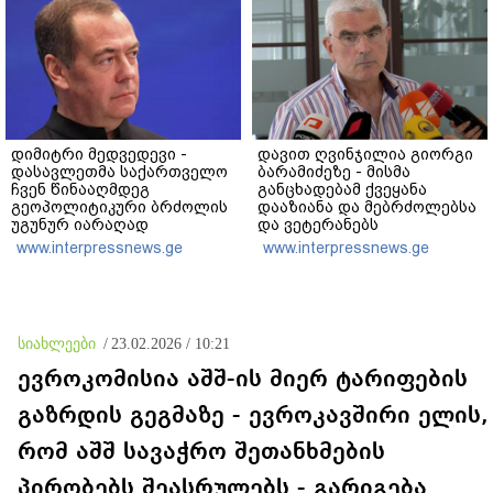
დანაშაულს" - ირაკლი
კობახიძე
დიმიტრი მედვედევი -
დავით ღვინჯილია გიორგი
დასავლეთმა საქართველო
ბარამიძეზე - მისმა
ჩვენ წინააღმდეგ
განცხადებამ ქვეყანა
გეოპოლიტიკური ბრძოლის
დააზიანა და მებრძოლებსა
უგუნურ იარაღად
და ვეტერანებს
გამოიყენა იმ მომენტში,
შეურაცხყოფა მიაყენა
www.interpressnews.ge
www.interpressnews.ge
როდესაც ეს მისთვის
ხელსაყრელი იყო
სიახლეები
/
23.02.2026 / 10:21
ევროკომისია აშშ-ის მიერ ტარიფების
გაზრდის გეგმაზე - ევროკავშირი ელის,
რომ აშშ სავაჭრო შეთანხმების
პირობებს შეასრულებს - გარიგება