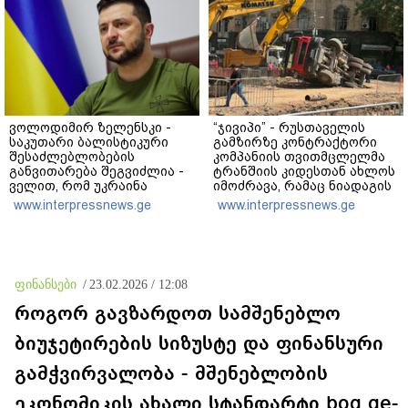
ვოლოდიმირ ზელენსკი -
“ჯივიპი” - რუსთაველის
საკუთარი ბალისტიკური
გამზირზე კონტრაქტორი
შესაძლებლობების
კომპანიის თვითმცლელმა
განვითარება შეგვიძლია -
ტრანშიის კიდესთან ახლოს
ველით, რომ უკრაინა
იმოძრავა, რამაც ნიადაგის
საჭირო შედეგებს 2026–
ჩამოშლა და ტექნიკის
www.interpressnews.ge
www.interpressnews.ge
2027 წლებში მიაღწევს
მოცურება გამოიწვია,
გადაბრუნდა ავტომანქანა,
თვითმცლელში
იმყოფებოდა
მცირეწლოვანი ბავშვი
ფინანსები
/
23.02.2026 / 12:08
როგორ გავზარდოთ სამშენებლო
ბიუჯეტირების სიზუსტე და ფინანსური
გამჭვირვალობა - მშენებლობის
ეკონომიკის ახალი სტანდარტი boq.ge-