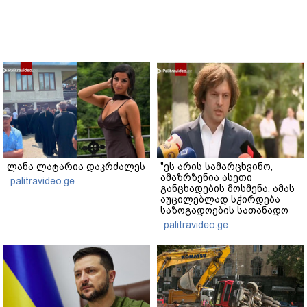
ლანა ლატარია დაკრძალეს
"ეს არის სამარცხვინო,
ამაზრზენია ასეთი
palitravideo.ge
განცხადების მოსმენა, ამას
აუცილებლად სჭირდება
საზოგადოების სათანადო
რეაქცია" - ირაკლი
palitravideo.ge
კობახიძე