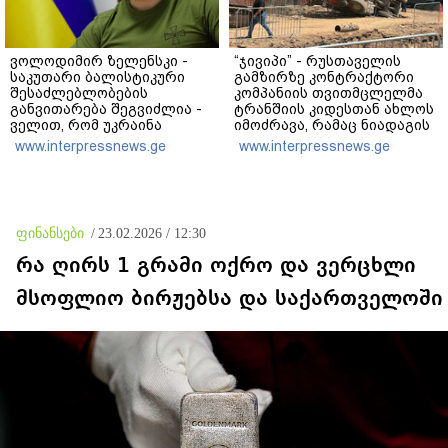
ვოლოდიმირ ზელენსკი -
“ჯივიპი” - რუსთაველის
საკუთარი ბალისტიკური
გამზირზე კონტრაქტორი
შესაძლებლობების
კომპანიის თვითმცლელმა
განვითარება შეგვიძლია -
ტრანშიის კიდესთან ახლოს
ველით, რომ უკრაინა
იმოძრავა, რამაც ნიადაგის
საჭირო შედეგებს 2026–
ჩამოშლა და ტექნიკის
www.interpressnews.ge
www.interpressnews.ge
2027 წლებში მიაღწევს
მოცურება გამოიწვია,
გადაბრუნდა ავტომანქანა,
თვითმცლელში
იმყოფებოდა
მცირეწლოვანი ბავშვი
ფინანსები
/
23.02.2026 / 12:30
რა ღირს 1 გრამი ოქრო და ვერცხლი
მსოფლიო ბირჟებსა და საქართველოში